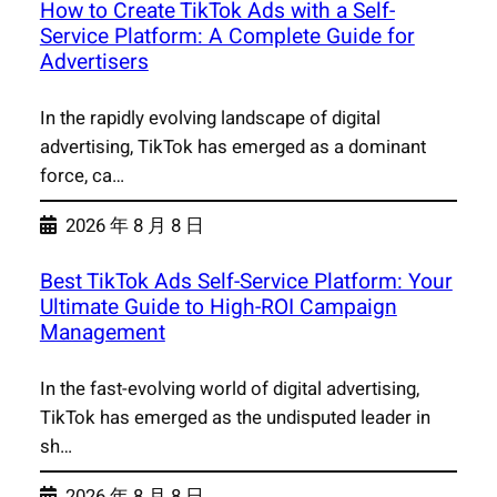
How to Create TikTok Ads with a Self-
Service Platform: A Complete Guide for
Advertisers
In the rapidly evolving landscape of digital
advertising, TikTok has emerged as a dominant
force, ca…
2026 年 8 月 8 日
Best TikTok Ads Self-Service Platform: Your
Ultimate Guide to High-ROI Campaign
Management
In the fast-evolving world of digital advertising,
TikTok has emerged as the undisputed leader in
sh…
2026 年 8 月 8 日