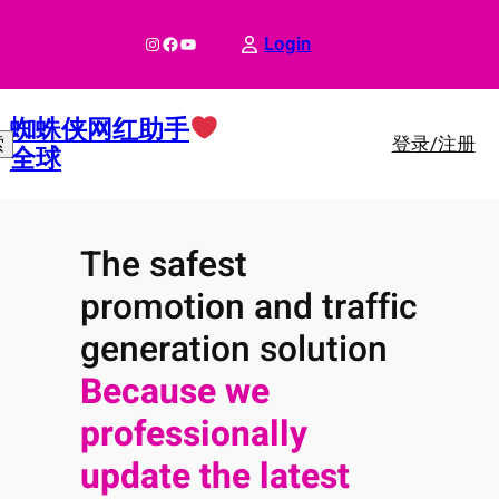
跳
至
Instagram
Facebook
YouTube
Login
内
容
蜘蛛侠网红助手
登录/注册
索
全球
The safest
promotion and traffic
generation solution
Because we
professionally
update the latest