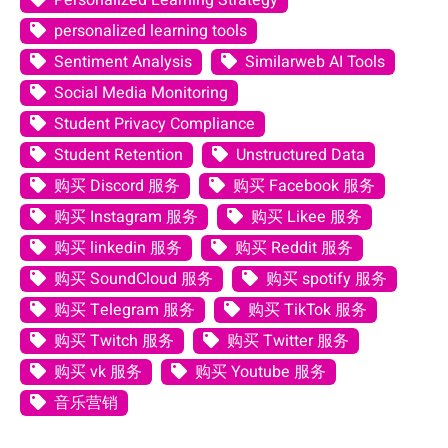
Personalized Learning Strategy
personalized learning tools
Sentiment Analysis
Similarweb AI Tools
Social Media Monitoring
Student Privacy Compliance
Student Retention
Unstructured Data
购买 Discord 服务
购买 Facebook 服务
购买 Instagram 服务
购买 Likee 服务
购买 linkedin 服务
购买 Reddit 服务
购买 SoundCloud 服务
购买 spotify 服务
购买 Telegram 服务
购买 TikTok 服务
购买 Twitch 服务
购买 Twitter 服务
购买 vk 服务
购买 Youtube 服务
音乐营销