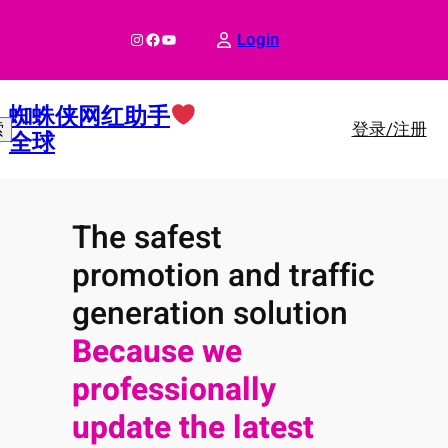
跳
至
Instagram
Facebook
YouTube
Login
内
容
蜘蛛侠网红助手
登录/注册
索
全球
The safest
promotion and traffic
generation solution
Because we
professionally
update the latest