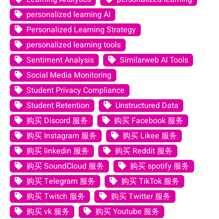
personalized learning AI
Personalized Learning Strategy
personalized learning tools
Sentiment Analysis
Similarweb AI Tools
Social Media Monitoring
Student Privacy Compliance
Student Retention
Unstructured Data
购买 Discord 服务
购买 Facebook 服务
购买 Instagram 服务
购买 Likee 服务
购买 linkedin 服务
购买 Reddit 服务
购买 SoundCloud 服务
购买 spotify 服务
购买 Telegram 服务
购买 TikTok 服务
购买 Twitch 服务
购买 Twitter 服务
购买 vk 服务
购买 Youtube 服务