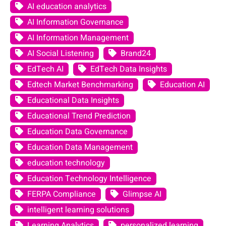
AI education analytics
AI Information Governance
AI Information Management
AI Social Listening
Brand24
EdTech AI
EdTech Data Insights
Edtech Market Benchmarking
Education AI
Educational Data Insights
Educational Trend Prediction
Education Data Governance
Education Data Management
education technology
Education Technology Intelligence
FERPA Compliance
Glimpse AI
intelligent learning solutions
Learning Analytics
personalized learning