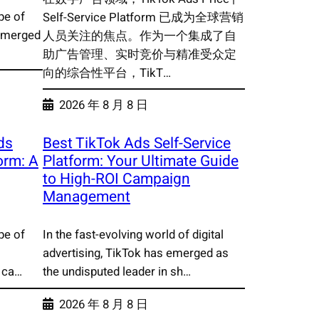
pe of
Self-Service Platform 已成为全球营销
 emerged
人员关注的焦点。作为一个集成了自
助广告管理、实时竞价与精准受众定
向的综合性平台，TikT…
2026 年 8 月 8 日
ds
Best TikTok Ads Self-Service
form: A
Platform: Your Ultimate Guide
to High-ROI Campaign
Management
pe of
In the fast-evolving world of digital
advertising, TikTok has emerged as
 ca…
the undisputed leader in sh…
2026 年 8 月 8 日