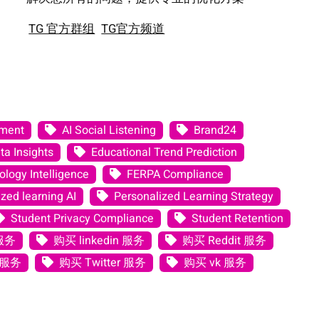
TG 官方群组
TG官方频道
ement
AI Social Listening
Brand24
ta Insights
Educational Trend Prediction
logy Intelligence
FERPA Compliance
zed learning AI
Personalized Learning Strategy
Student Privacy Compliance
Student Retention
 服务
购买 linkedin 服务
购买 Reddit 服务
 服务
购买 Twitter 服务
购买 vk 服务