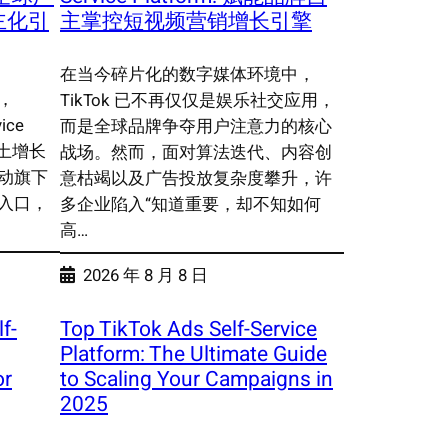
主化引
主掌控短视频营销增长引擎
在当今碎片化的数字媒体环境中，
，
TikTok 已不再仅仅是娱乐社交应用，
vice
而是全球品牌争夺用户注意力的核心
本土增长
战场。然而，面对算法迭代、内容创
动旗下
意枯竭以及广告投放复杂度攀升，许
入口，
多企业陷入“知道重要，却不知如何
高…
2026 年 8 月 8 日
f-
Top TikTok Ads Self-Service
Platform: The Ultimate Guide
or
to Scaling Your Campaigns in
2025