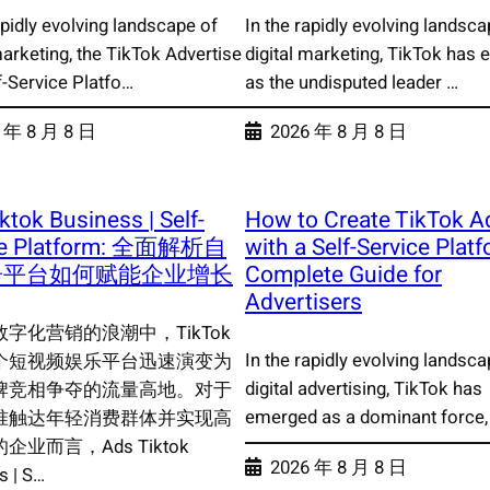
apidly evolving landscape of
In the rapidly evolving landsca
marketing, the TikTok Advertise
digital marketing, TikTok has
f-Service Platfo…
as the undisputed leader …
 年 8 月 8 日
2026 年 8 月 8 日
ktok Business | Self-
How to Create TikTok A
ce Platform: 全面解析自
with a Self-Service Plat
告平台如何赋能企业增长
Complete Guide for
Advertisers
字化营销的浪潮中，TikTok
In the rapidly evolving landsca
个短视频娱乐平台迅速演变为
digital advertising, TikTok has
牌竞相争夺的流量高地。对于
emerged as a dominant force,
准触达年轻消费群体并实现高
企业而言，Ads Tiktok
2026 年 8 月 8 日
s | S…