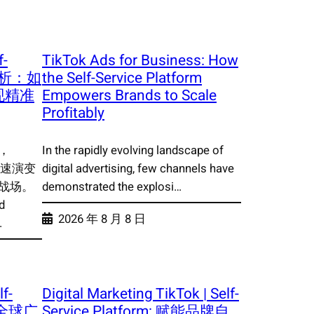
f-
TikTok Ads for Business: How
面解析：如
the Self-Service Platform
现精准
Empowers Brands to Scale
Profitably
，
In the rapidly evolving landscape of
迅速演变
digital advertising, few channels have
战场。
demonstrated the explosi…
d
2026 年 8 月 8 日
…
f-
Digital Marketing TikTok | Self-
赋能全球广
Service Platform: 赋能品牌自