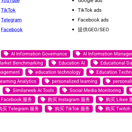
YouTube
Google ads
TikTok
TikTok ads
Telegram
Facebook ads
Facebook
提供GEO/SEO
AI Information Governance
AI Information Manag
Market Benchmarking
Education AI
Educational Da
anagement
education technology
Education Techno
earning Analytics
personalized learning
personali
Similarweb AI Tools
Social Media Monitoring
Facebook 服务
购买 Instagram 服务
购买 Likee
购买 Telegram 服务
购买 TikTok 服务
购买 Twitch