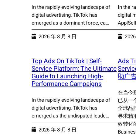
In the rapidly evolving landscape of
In the r
digital advertising, TikTok has
digital 
emerged as a dominant force, ca…
App|Sel
2026 年 8 月 8 日
2026
Top Ads On TikTok | Self-
Ads Ti
Service Platform: The Ultimate
Servi
Guide to Launching High-
助广
Performance Campaigns
在当今数
In the rapidly evolving landscape of
已从一
digital advertising, TikTok has
全球品
emerged as the undisputed leade…
寻求精
效转化的
2026 年 8 月 8 日
Busines