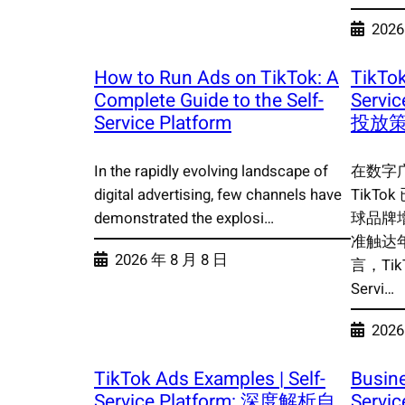
2026
How to Run Ads on TikTok: A
TikTok
Complete Guide to the Self-
Servi
Service Platform
投放
In the rapidly evolving landscape of
在数字
digital advertising, few channels have
TikT
demonstrated the explosi…
球品牌
准触达
2026 年 8 月 8 日
言，TikTo
Servi…
2026
TikTok Ads Examples | Self-
Busine
Service Platform: 深度解析自
Servic