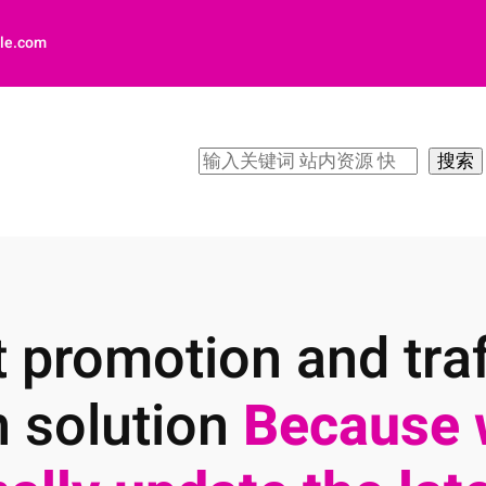
le.com
搜
搜索
索
 promotion and traf
n solution
Because 