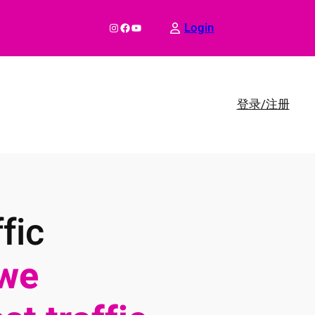
Instagram
Facebook
YouTube
Login
登录/注册
fic
we