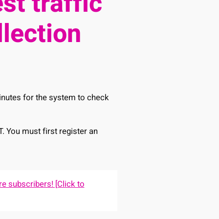
st traffic
llection
minutes for the system to check
T. You must first register an
e subscribers! [Click to