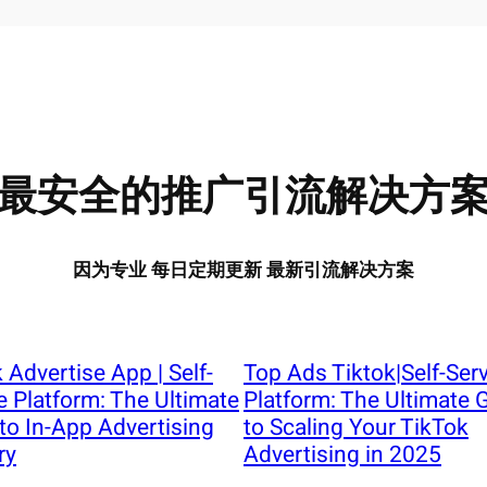
最安全的推广引流解决方
因为专业 每日定期更新 最新引流解决方案
 Advertise App | Self-
Top Ads Tiktok|Self-Ser
e Platform: The Ultimate
Platform: The Ultimate 
to In-App Advertising
to Scaling Your TikTok
ry
Advertising in 2025