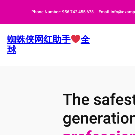
跳
至
Phone Number: 956 742 455 678
Email:info@examp
内
容
蜘蛛侠网红助手
全
球
The safest
generatio