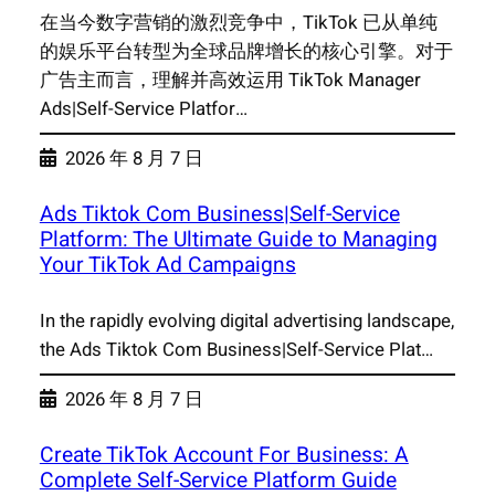
在当今数字营销的激烈竞争中，TikTok 已从单纯
的娱乐平台转型为全球品牌增长的核心引擎。对于
广告主而言，理解并高效运用 TikTok Manager
Ads|Self-Service Platfor…
2026 年 8 月 7 日
Ads Tiktok Com Business|Self-Service
Platform: The Ultimate Guide to Managing
Your TikTok Ad Campaigns
In the rapidly evolving digital advertising landscape,
the Ads Tiktok Com Business|Self-Service Plat…
2026 年 8 月 7 日
Create TikTok Account For Business: A
Complete Self-Service Platform Guide