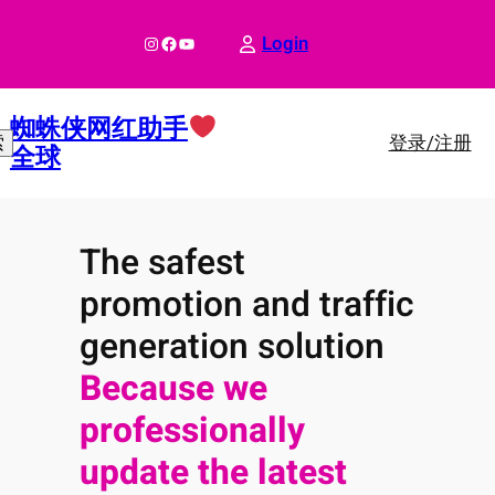
跳
至
Instagram
Facebook
YouTube
Login
内
容
蜘蛛侠网红助手
登录/注册
索
全球
The safest
promotion and traffic
generation solution
Because we
professionally
update the latest