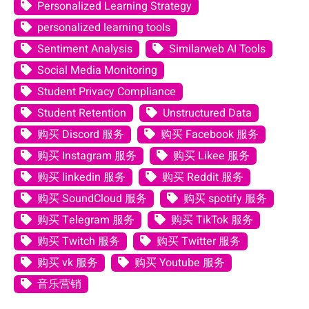
Personalized Learning Strategy
personalized learning tools
Sentiment Analysis
Similarweb AI Tools
Social Media Monitoring
Student Privacy Compliance
Student Retention
Unstructured Data
购买 Discord 服务
购买 Facebook 服务
购买 Instagram 服务
购买 Likee 服务
购买 linkedin 服务
购买 Reddit 服务
购买 SoundCloud 服务
购买 spotify 服务
购买 Telegram 服务
购买 TikTok 服务
购买 Twitch 服务
购买 Twitter 服务
购买 vk 服务
购买 Youtube 服务
音乐营销