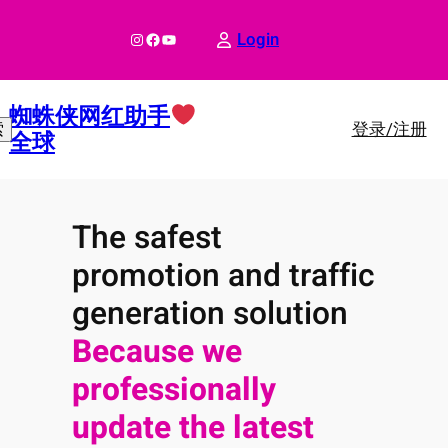
跳
至
Instagram
Facebook
YouTube
Login
内
容
蜘蛛侠网红助手
登录/注册
索
全球
The safest
promotion and traffic
generation solution
Because we
professionally
update the latest