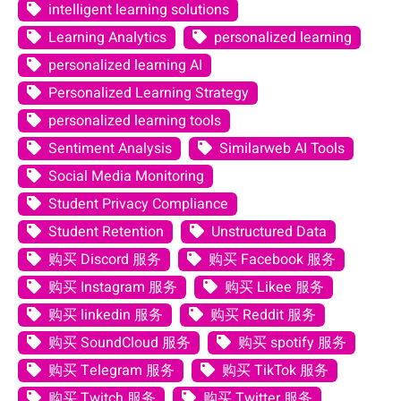
intelligent learning solutions
Learning Analytics
personalized learning
personalized learning AI
Personalized Learning Strategy
personalized learning tools
Sentiment Analysis
Similarweb AI Tools
Social Media Monitoring
Student Privacy Compliance
Student Retention
Unstructured Data
购买 Discord 服务
购买 Facebook 服务
购买 Instagram 服务
购买 Likee 服务
购买 linkedin 服务
购买 Reddit 服务
购买 SoundCloud 服务
购买 spotify 服务
购买 Telegram 服务
购买 TikTok 服务
购买 Twitch 服务
购买 Twitter 服务