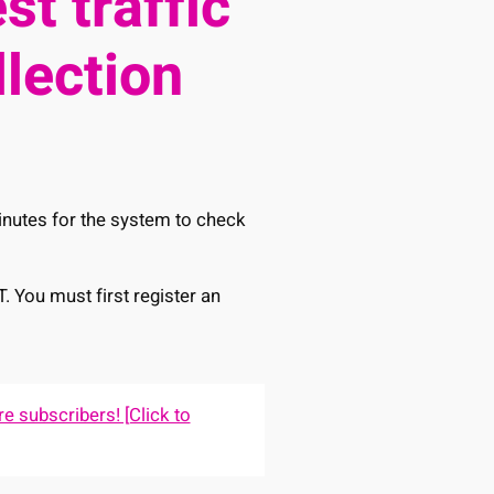
st traffic
llection
minutes for the system to check
T. You must first register an
e subscribers! [Click to