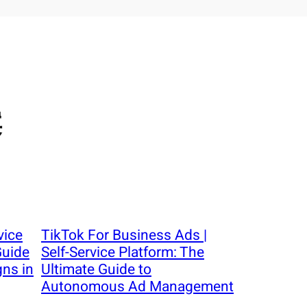
案
vice
TikTok For Business Ads |
Guide
Self-Service Platform: The
gns in
Ultimate Guide to
Autonomous Ad Management