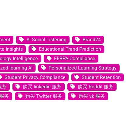
ement
AI Social Listening
Brand24
ta Insights
Educational Trend Prediction
logy Intelligence
FERPA Compliance
zed learning AI
Personalized Learning Strategy
Student Privacy Compliance
Student Retention
 服务
购买 linkedin 服务
购买 Reddit 服务
 服务
购买 Twitter 服务
购买 vk 服务