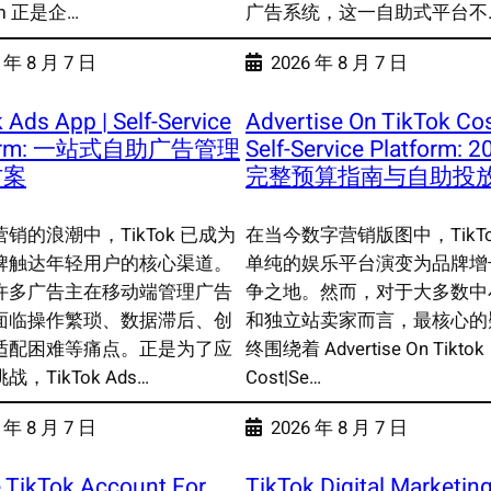
orm 正是企…
广告系统，这一自助式平台不
 年 8 月 7 日
2026 年 8 月 7 日
 Ads App | Self-Service
Advertise On TikTok Cos
form: 一站式自助广告管理
Self-Service Platform: 
方案
完整预算指南与自助投
销的浪潮中，TikTok 已成为
在当今数字营销版图中，TikTo
牌触达年轻用户的核心渠道。
单纯的娱乐平台演变为品牌增
许多广告主在移动端管理广告
争之地。然而，对于大多数中
面临操作繁琐、数据滞后、创
和独立站卖家而言，最核心的
适配困难等痛点。正是为了应
终围绕着 Advertise On Tiktok
，TikTok Ads…
Cost|Se…
 年 8 月 7 日
2026 年 8 月 7 日
 TikTok Account For
TikTok Digital Marketing 