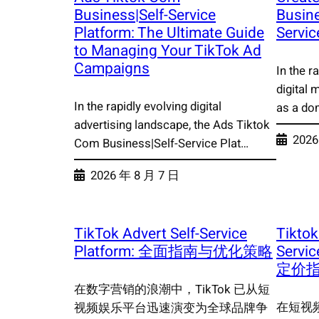
Business|Self-Service
Busine
Platform: The Ultimate Guide
Servic
to Managing Your TikTok Ad
Campaigns
In the r
digital
In the rapidly evolving digital
as a do
advertising landscape, the Ads Tiktok
2026
Com Business|Self-Service Plat…
2026 年 8 月 7 日
TikTok Advert Self-Service
Tiktok
Platform: 全面指南与优化策略
Servi
定价
在数字营销的浪潮中，TikTok 已从短
在短视
视频娱乐平台迅速演变为全球品牌争