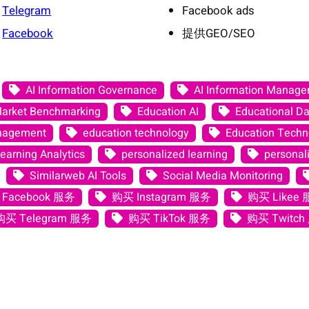
Telegram
Facebook ads
Facebook
提供GEO/SEO
AI Information Governance
AI Information Manag
Market Benchmarking
Education AI
Educational Da
anagement
education technology
Education Techno
earning Analytics
personalized learning
personali
Similarweb AI Tools
Social Media Monitoring
Facebook 服务
购买 Instagram 服务
购买 Likee
购买 Telegram 服务
购买 TikTok 服务
购买 Twitch