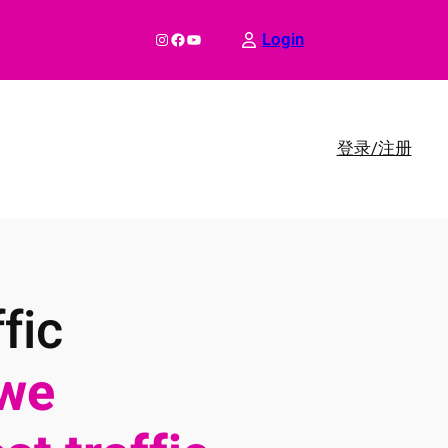
Instagram
Facebook
YouTube
Login
登录/注册
fic
we