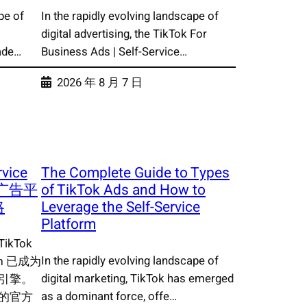
pe of
In the rapidly evolving landscape of
digital advertising, the TikTok For
ade…
Business Ads | Self-Service…
2026 年 8 月 7 日
rvice
The Complete Guide to Types
助广告平
of TikTok Ads and How to
略
Leverage the Self-Service
Platform
kTok
In the rapidly evolving landscape of
form 已成为
digital marketing, TikTok has emerged
引擎。
as a dominant force, offe…
的官方