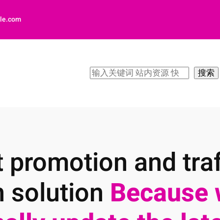
le.com
搜
搜索
索
 promotion and traf
n solution
Because 