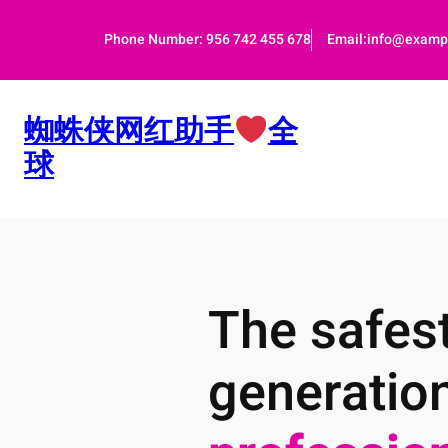
跳
至
Phone Number: 956 742 455 678
Email:info@examp
内
容
蜘蛛侠网红助手
全
球
The safest
generatio