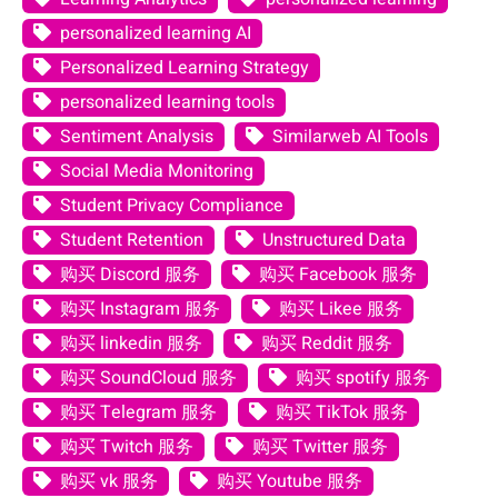
personalized learning AI
Personalized Learning Strategy
personalized learning tools
Sentiment Analysis
Similarweb AI Tools
Social Media Monitoring
Student Privacy Compliance
Student Retention
Unstructured Data
购买 Discord 服务
购买 Facebook 服务
购买 Instagram 服务
购买 Likee 服务
购买 linkedin 服务
购买 Reddit 服务
购买 SoundCloud 服务
购买 spotify 服务
购买 Telegram 服务
购买 TikTok 服务
购买 Twitch 服务
购买 Twitter 服务
购买 vk 服务
购买 Youtube 服务