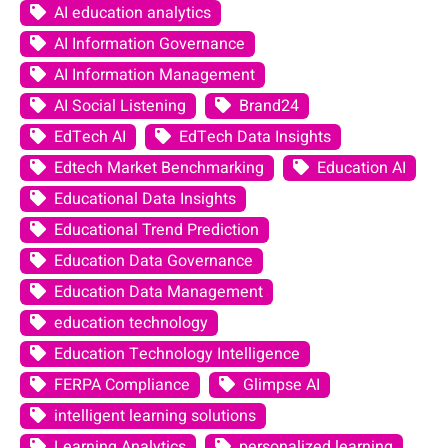
AI education analytics
AI Information Governance
AI Information Management
AI Social Listening
Brand24
EdTech AI
EdTech Data Insights
Edtech Market Benchmarking
Education AI
Educational Data Insights
Educational Trend Prediction
Education Data Governance
Education Data Management
education technology
Education Technology Intelligence
FERPA Compliance
Glimpse AI
intelligent learning solutions
Learning Analytics
personalized learning