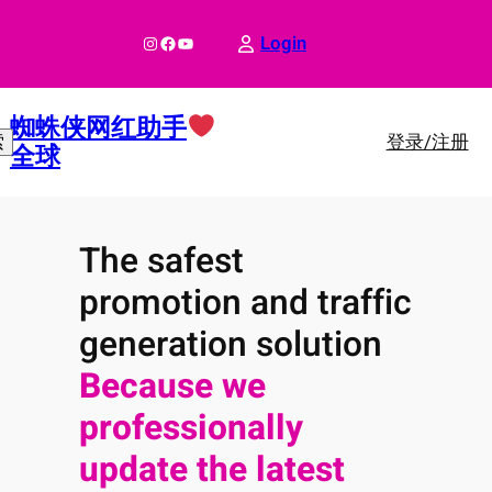
跳
至
Instagram
Facebook
YouTube
Login
内
容
蜘蛛侠网红助手
登录/注册
索
全球
The safest
promotion and traffic
generation solution
Because we
professionally
update the latest