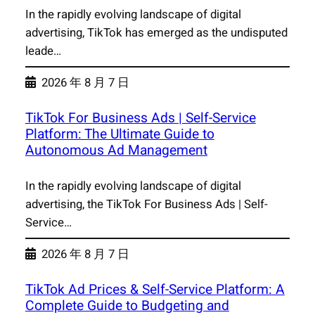
In the rapidly evolving landscape of digital
advertising, TikTok has emerged as the undisputed
leade…
2026 年 8 月 7 日
TikTok For Business Ads | Self-Service
Platform: The Ultimate Guide to
Autonomous Ad Management
In the rapidly evolving landscape of digital
advertising, the TikTok For Business Ads | Self-
Service…
2026 年 8 月 7 日
TikTok Ad Prices & Self-Service Platform: A
Complete Guide to Budgeting and