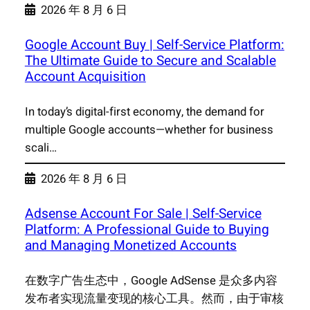
2026 年 8 月 6 日
Google Account Buy | Self-Service Platform:
The Ultimate Guide to Secure and Scalable
Account Acquisition
In today’s digital-first economy, the demand for
multiple Google accounts—whether for business
scali…
2026 年 8 月 6 日
Adsense Account For Sale | Self-Service
Platform: A Professional Guide to Buying
and Managing Monetized Accounts
在数字广告生态中，Google AdSense 是众多内容
发布者实现流量变现的核心工具。然而，由于审核