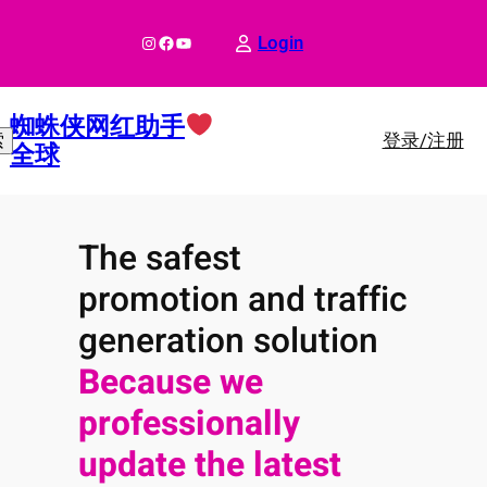
跳
至
Instagram
Facebook
YouTube
Login
内
容
蜘蛛侠网红助手
登录/注册
索
全球
The safest
promotion and traffic
generation solution
Because we
professionally
update the latest