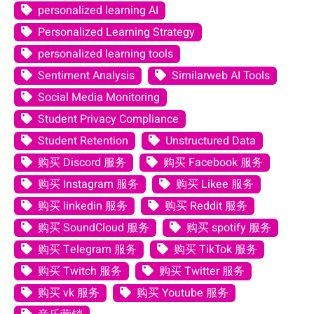
personalized learning AI
Personalized Learning Strategy
personalized learning tools
Sentiment Analysis
Similarweb AI Tools
Social Media Monitoring
Student Privacy Compliance
Student Retention
Unstructured Data
购买 Discord 服务
购买 Facebook 服务
购买 Instagram 服务
购买 Likee 服务
购买 linkedin 服务
购买 Reddit 服务
购买 SoundCloud 服务
购买 spotify 服务
购买 Telegram 服务
购买 TikTok 服务
购买 Twitch 服务
购买 Twitter 服务
购买 vk 服务
购买 Youtube 服务