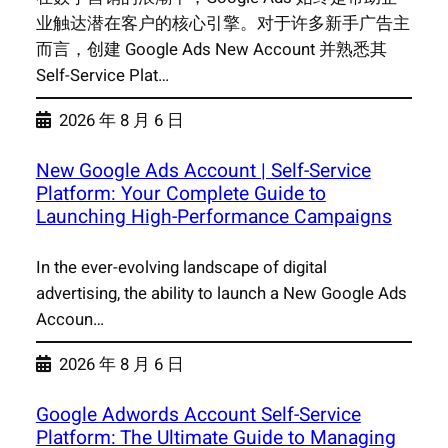
业触达潜在客户的核心引擎。对于许多新手广告主
而言，创建 Google Ads New Account 并熟悉其
Self-Service Plat…
2026 年 8 月 6 日
New Google Ads Account | Self-Service
Platform: Your Complete Guide to
Launching High-Performance Campaigns
In the ever-evolving landscape of digital
advertising, the ability to launch a New Google Ads
Accoun…
2026 年 8 月 6 日
Google Adwords Account Self-Service
Platform: The Ultimate Guide to Managing