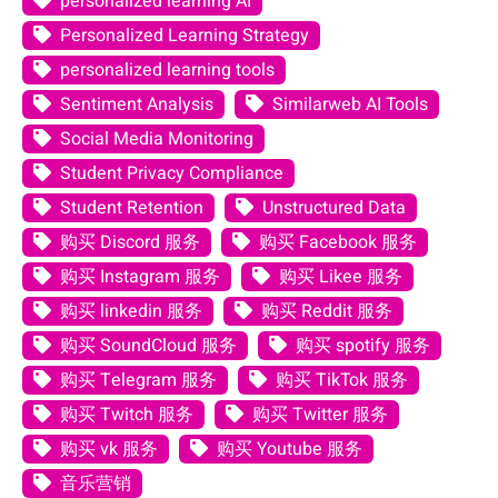
personalized learning AI
Personalized Learning Strategy
personalized learning tools
Sentiment Analysis
Similarweb AI Tools
Social Media Monitoring
Student Privacy Compliance
Student Retention
Unstructured Data
购买 Discord 服务
购买 Facebook 服务
购买 Instagram 服务
购买 Likee 服务
购买 linkedin 服务
购买 Reddit 服务
购买 SoundCloud 服务
购买 spotify 服务
购买 Telegram 服务
购买 TikTok 服务
购买 Twitch 服务
购买 Twitter 服务
购买 vk 服务
购买 Youtube 服务
音乐营销