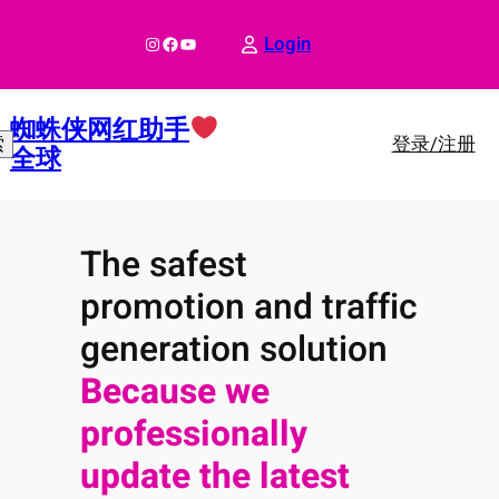
跳
至
Instagram
Facebook
YouTube
Login
内
容
蜘蛛侠网红助手
登录/注册
索
全球
The safest
promotion and traffic
generation solution
Because we
professionally
update the latest