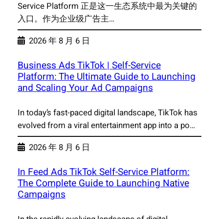
Service Platform 正是这一生态系统中最为关键的
入口。作为企业级广告主…
2026 年 8 月 6 日
Business Ads TikTok | Self-Service
Platform: The Ultimate Guide to Launching
and Scaling Your Ad Campaigns
In today’s fast-paced digital landscape, TikTok has
evolved from a viral entertainment app into a po…
2026 年 8 月 6 日
In Feed Ads TikTok Self-Service Platform:
The Complete Guide to Launching Native
Campaigns