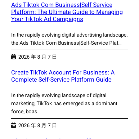
Ads Tiktok Com Business|Self-Service
Platform: The Ultimate Guide to Managing
Your TikTok Ad Campaigns
In the rapidly evolving digital advertising landscape,
the Ads Tiktok Com Business|Self-Service Plat…
2026 年 8 月 7 日
Create TikTok Account For Business: A
Complete Self-Service Platform Guide
In the rapidly evolving landscape of digital
marketing, TikTok has emerged as a dominant
force, boas…
2026 年 8 月 7 日