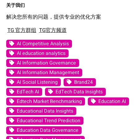
关于我们
解决您所有的问题，提供专业的优化方案
TG 官方群组
TG官方频道
AI Competitive Analysis
AI education analytics
AI Information Governance
AI Information Management
AI Social Listening
Brand24
EdTech AI
EdTech Data Insights
Edtech Market Benchmarking
Education AI
Educational Data Insights
Educational Trend Prediction
Education Data Governance