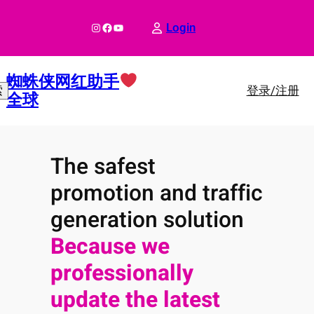
跳
至
Instagram
Facebook
YouTube
Login
内
容
蜘蛛侠网红助手
登录/注册
索
全球
The safest
promotion and traffic
generation solution
Because we
professionally
update the latest