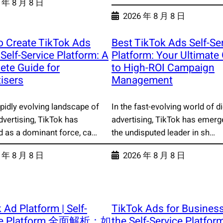
 年 8 月 8 日
2026 年 8 月 8 日
o Create TikTok Ads
Best TikTok Ads Self-Se
 Self-Service Platform: A
Platform: Your Ultimate
te Guide for
to High-ROI Campaign
isers
Management
apidly evolving landscape of
In the fast-evolving world of di
advertising, TikTok has
advertising, TikTok has emerg
 as a dominant force, ca…
the undisputed leader in sh…
 年 8 月 8 日
2026 年 8 月 8 日
 Ad Platform | Self-
TikTok Ads for Busines
ice Platform 全面解析：如
the Self-Service Platfor