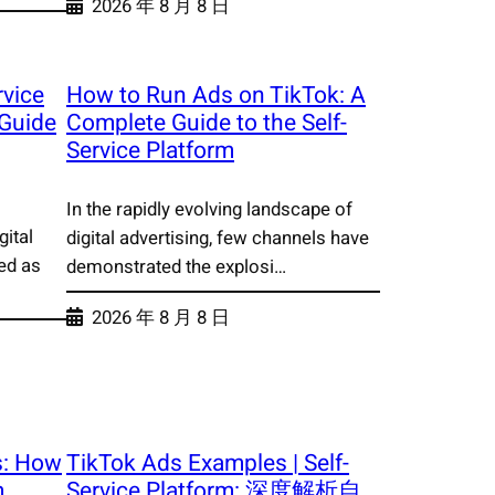
2026 年 8 月 8 日
rvice
How to Run Ads on TikTok: A
 Guide
Complete Guide to the Self-
Service Platform
In the rapidly evolving landscape of
gital
digital advertising, few channels have
ed as
demonstrated the explosi…
2026 年 8 月 8 日
s: How
TikTok Ads Examples | Self-
m
Service Platform: 深度解析自