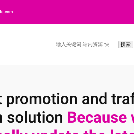
le.com
搜
搜索
索
 promotion and traf
n solution
Because 