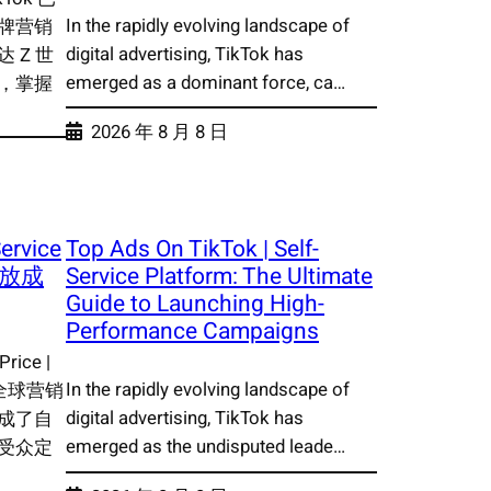
In the rapidly evolving landscape of
牌营销
digital advertising, TikTok has
 Z 世
emerged as a dominant force, ca…
，掌握
2026 年 8 月 8 日
Service
Top Ads On TikTok | Self-
助投放成
Service Platform: The Ultimate
Guide to Launching High-
Performance Campaigns
ice |
In the rapidly evolving landscape of
成为全球营销
digital advertising, TikTok has
成了自
emerged as the undisputed leade…
受众定