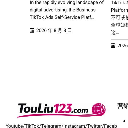
In the rapidly evolving landscape of
TikTok 
digital advertising, the Business
Plat
TikTok Ads Self-Service Platf…
不可或
全球短
2026 年 8 月 8 日
这…
2026
营
Youtube/TikTok/Telegram/Instagram/Twitter/Faceb