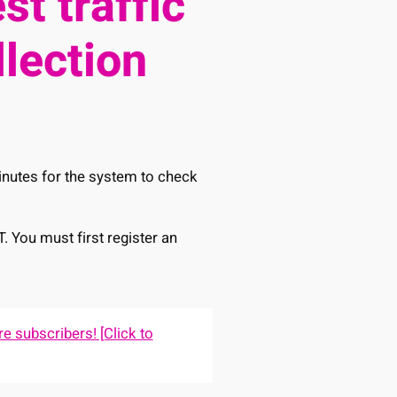
st traffic
llection
minutes for the system to check
T. You must first register an
e subscribers! [Click to