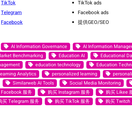
TikTok
TikTok ads
Telegram
Facebook ads
Facebook
提供GEO/SEO
AI Information Governance
AI Information Manag
Market Benchmarking
Education AI
Educational Da
anagement
education technology
Education Techno
earning Analytics
personalized learning
personali
Similarweb AI Tools
Social Media Monitoring
Facebook 服务
购买 Instagram 服务
购买 Likee
购买 Telegram 服务
购买 TikTok 服务
购买 Twitch