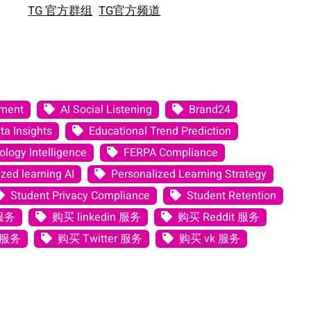
TG 官方群组
TG官方频道
ement
AI Social Listening
Brand24
ta Insights
Educational Trend Prediction
logy Intelligence
FERPA Compliance
zed learning AI
Personalized Learning Strategy
Student Privacy Compliance
Student Retention
 服务
购买 linkedin 服务
购买 Reddit 服务
 服务
购买 Twitter 服务
购买 vk 服务