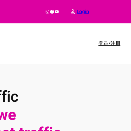
Instagram
Facebook
YouTube
Login
登录/注册
fic
we