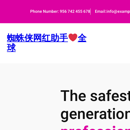
跳
至
Phone Number: 956 742 455 678
Email:info@examp
内
容
蜘蛛侠网红助手
全
球
The safest
generatio