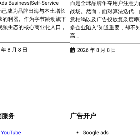
Ads Business|Self-Service
而是全球品牌争夺用户注意力
form已成为品牌出海与本土增长
战场。然而，面对算法迭代、
缺的利器。作为字节跳动旗下
意枯竭以及广告投放复杂度攀
视频生态的核心商业化入口，
多企业陷入“知道重要，却不
高…
 年 8 月 8 日
2026 年 8 月 8 日
销服务
广告开户
YouTube
Google ads