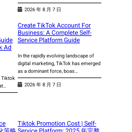
2026 年 8 月 7 日
Create TikTok Account For
Business: A Complete Self-
Guide
Service Platform Guide
k Ad
In the rapidly evolving landscape of
digital marketing, TikTok has emerged
as a dominant force, boas…
 Tiktok
2026 年 8 月 7 日
at…
ice
Tiktok Promotion Cost | Self-
优化策略
Service Platform: 2025 年完整