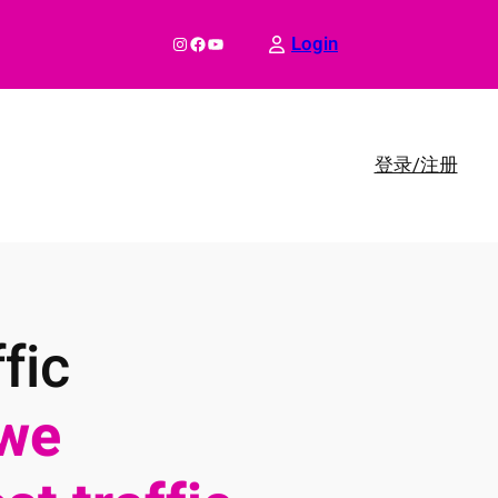
Instagram
Facebook
YouTube
Login
登录/注册
fic
we