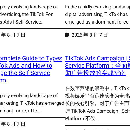
apidly evolving landscape of
In the rapidly evolving landsca
advertising, the TikTok For
digital advertising, TikTok has
s Ads | Self-Service…
emerged as a dominant force,
 年 8 月 7 日
2026 年 8 月 7 日
omplete Guide to Types
TikTok Ads Campaign | S
Tok Ads and How to
Service Platform：
ge the Self-Service
助广告投放的实战指南
rm
在数字营销的浪潮中，TikTok
apidly evolving landscape of
视频娱乐平台迅速演变为全球
 marketing, TikTok has emerged
长的核心引擎。对于广告主而
minant force, offe…
握 TikTok Ads Campaign | Self
Platform 不仅…
 年 8 月 7 日