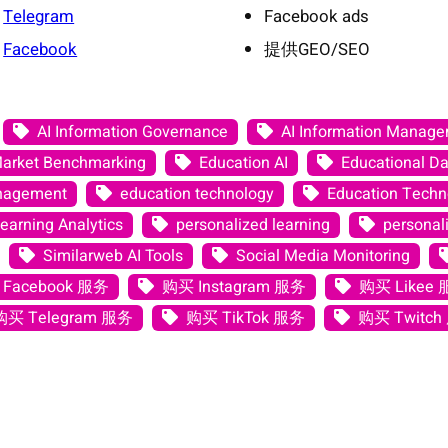
Telegram
Facebook ads
Facebook
提供GEO/SEO
AI Information Governance
AI Information Manag
Market Benchmarking
Education AI
Educational Da
anagement
education technology
Education Techno
earning Analytics
personalized learning
personali
Similarweb AI Tools
Social Media Monitoring
Facebook 服务
购买 Instagram 服务
购买 Likee
购买 Telegram 服务
购买 TikTok 服务
购买 Twitch