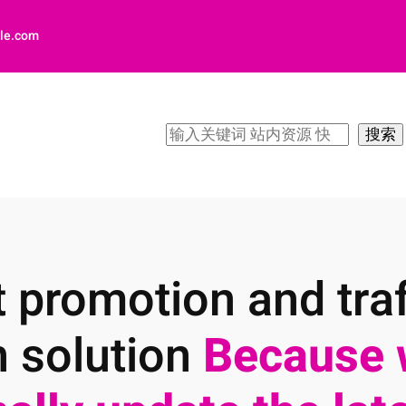
le.com
搜
搜索
索
 promotion and traf
n solution
Because 