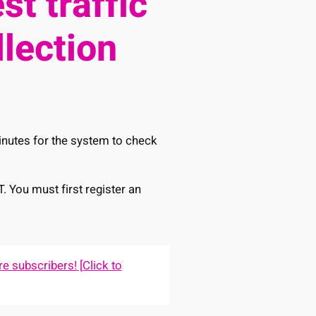
st traffic
llection
minutes for the system to check
T. You must first register an
e subscribers! [Click to