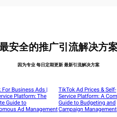
最安全的推广引流解决方
因为专业 每日定期更新 最新引流解决方案
 For Business Ads |
TikTok Ad Prices & Self-
ervice Platform: The
Service Platform: A Com
te Guide to
Guide to Budgeting and
omous Ad Management
Campaign Management