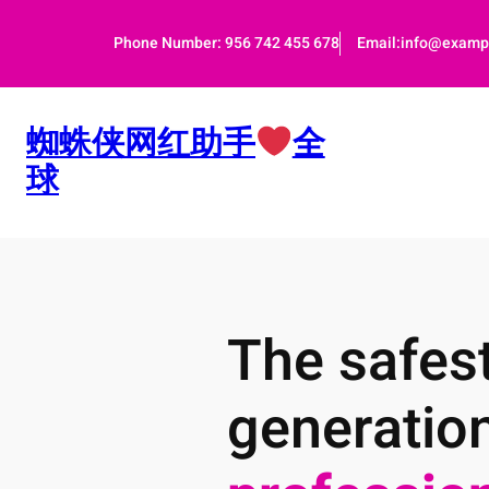
跳
至
Phone Number: 956 742 455 678
Email:info@examp
内
容
蜘蛛侠网红助手
全
球
The safest
generatio