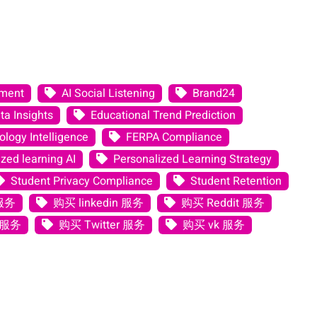
ement
AI Social Listening
Brand24
ta Insights
Educational Trend Prediction
logy Intelligence
FERPA Compliance
zed learning AI
Personalized Learning Strategy
Student Privacy Compliance
Student Retention
 服务
购买 linkedin 服务
购买 Reddit 服务
 服务
购买 Twitter 服务
购买 vk 服务