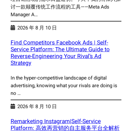
讨一款颠覆传统工作流程的工具——Meta Ads
Manager A…
2026 年 8 月 10 日
Find Competitors Facebook Ads | Self-
Service Platform: The Ultimate Guide to
Reverse-Engineering Your Rival’s Ad
Strategy
In the hyper-competitive landscape of digital
advertising, knowing what your rivals are doing is
no …
2026 年 8 月 10 日
Remarketing Instagram|Self-Service
Platform: 高效再营销的自主服务平台全解析