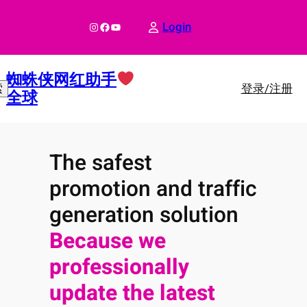
跳
至
Instagram
Facebook
YouTube
Login
内
容
蜘蛛侠网红助手
登录/注册
索
全球
The safest
promotion and traffic
generation solution
Because we
professionally
update the latest