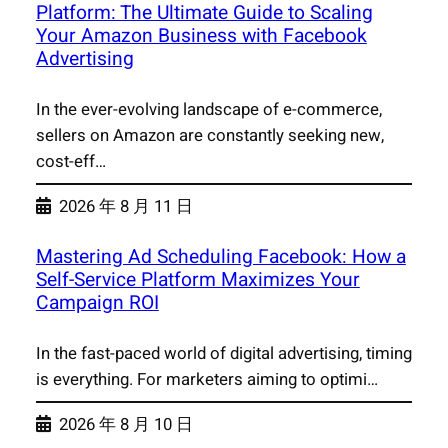
Platform: The Ultimate Guide to Scaling
Your Amazon Business with Facebook
Advertising
In the ever-evolving landscape of e-commerce,
sellers on Amazon are constantly seeking new,
cost-eff…
2026 年 8 月 11 日
Mastering Ad Scheduling Facebook: How a
Self-Service Platform Maximizes Your
Campaign ROI
In the fast-paced world of digital advertising, timing
is everything. For marketers aiming to optimi…
2026 年 8 月 10 日