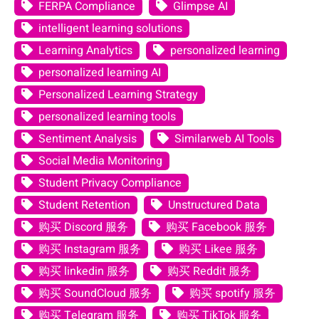
FERPA Compliance
Glimpse AI
intelligent learning solutions
Learning Analytics
personalized learning
personalized learning AI
Personalized Learning Strategy
personalized learning tools
Sentiment Analysis
Similarweb AI Tools
Social Media Monitoring
Student Privacy Compliance
Student Retention
Unstructured Data
购买 Discord 服务
购买 Facebook 服务
购买 Instagram 服务
购买 Likee 服务
购买 linkedin 服务
购买 Reddit 服务
购买 SoundCloud 服务
购买 spotify 服务
购买 Telegram 服务
购买 TikTok 服务