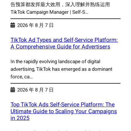
告预算都发挥最大效用，深入理解并熟练运用
TikTok Campaign Manager | Self-S…
2026 年 8 月 7 日
TikTok Ad Types and Self-Service Platform:
A Comprehensive Guide for Advertisers
In the rapidly evolving landscape of digital
advertising, TikTok has emerged as a dominant
force, ca…
2026 年 8 月 7 日
Top TikTok Ads Self-Service Platform: The
Ultimate Guide to Scaling Your Campaigns
in 2025