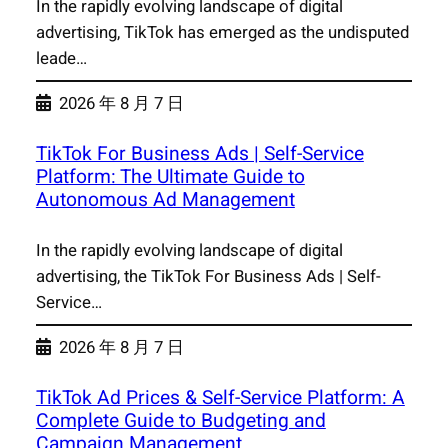
In the rapidly evolving landscape of digital
advertising, TikTok has emerged as the undisputed
leade…
2026 年 8 月 7 日
TikTok For Business Ads | Self-Service
Platform: The Ultimate Guide to
Autonomous Ad Management
In the rapidly evolving landscape of digital
advertising, the TikTok For Business Ads | Self-
Service…
2026 年 8 月 7 日
TikTok Ad Prices & Self-Service Platform: A
Complete Guide to Budgeting and
Campaign Management