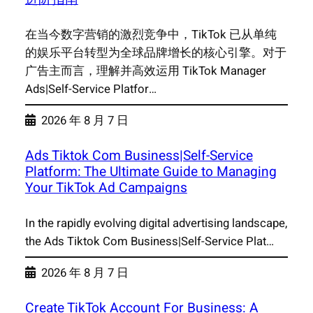
在当今数字营销的激烈竞争中，TikTok 已从单纯
的娱乐平台转型为全球品牌增长的核心引擎。对于
广告主而言，理解并高效运用 TikTok Manager
Ads|Self-Service Platfor…
2026 年 8 月 7 日
Ads Tiktok Com Business|Self-Service
Platform: The Ultimate Guide to Managing
Your TikTok Ad Campaigns
In the rapidly evolving digital advertising landscape,
the Ads Tiktok Com Business|Self-Service Plat…
2026 年 8 月 7 日
Create TikTok Account For Business: A