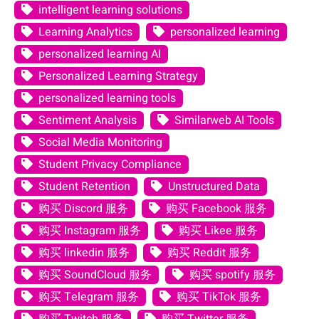
intelligent learning solutions
Learning Analytics
personalized learning
personalized learning AI
Personalized Learning Strategy
personalized learning tools
Sentiment Analysis
Similarweb AI Tools
Social Media Monitoring
Student Privacy Compliance
Student Retention
Unstructured Data
购买 Discord 服务
购买 Facebook 服务
购买 Instagram 服务
购买 Likee 服务
购买 linkedin 服务
购买 Reddit 服务
购买 SoundCloud 服务
购买 spotify 服务
购买 Telegram 服务
购买 TikTok 服务