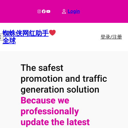
跳
至
Instagram
Facebook
YouTube
Login
内
容
蜘蛛侠网红助手
登录/注册
索
全球
The safest
promotion and traffic
generation solution
Because we
professionally
update the latest