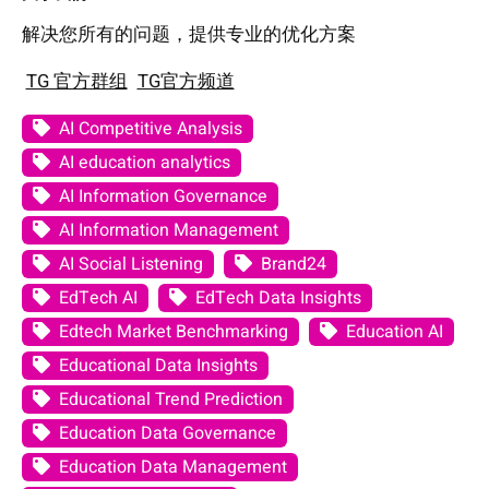
解决您所有的问题，提供专业的优化方案
TG 官方群组
TG官方频道
AI Competitive Analysis
AI education analytics
AI Information Governance
AI Information Management
AI Social Listening
Brand24
EdTech AI
EdTech Data Insights
Edtech Market Benchmarking
Education AI
Educational Data Insights
Educational Trend Prediction
Education Data Governance
Education Data Management