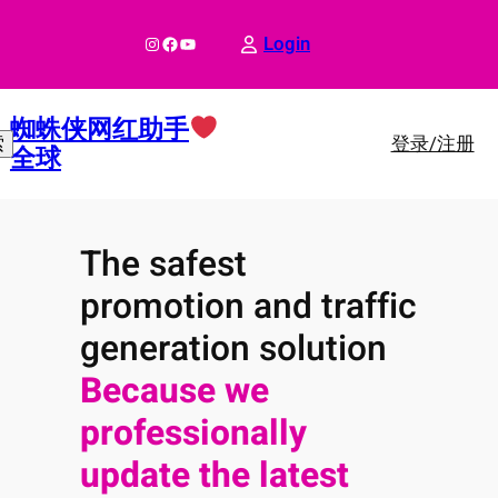
跳
至
Instagram
Facebook
YouTube
Login
内
容
蜘蛛侠网红助手
登录/注册
索
全球
The safest
promotion and traffic
generation solution
Because we
professionally
update the latest