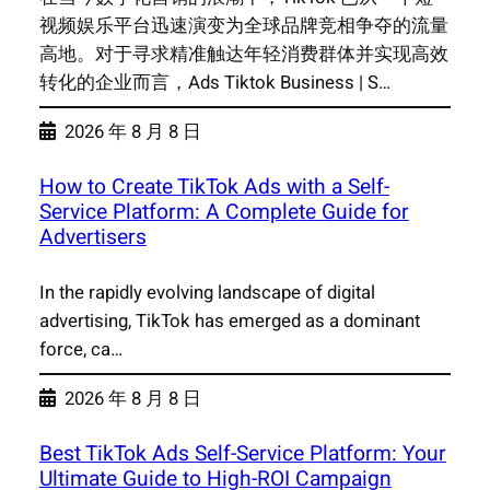
视频娱乐平台迅速演变为全球品牌竞相争夺的流量
高地。对于寻求精准触达年轻消费群体并实现高效
转化的企业而言，Ads Tiktok Business | S…
2026 年 8 月 8 日
How to Create TikTok Ads with a Self-
Service Platform: A Complete Guide for
Advertisers
In the rapidly evolving landscape of digital
advertising, TikTok has emerged as a dominant
force, ca…
2026 年 8 月 8 日
Best TikTok Ads Self-Service Platform: Your
Ultimate Guide to High-ROI Campaign