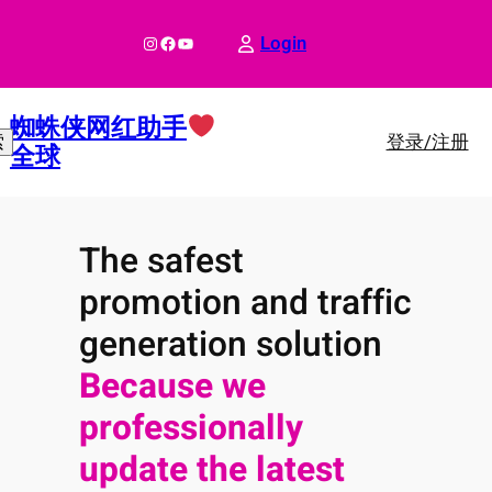
跳
至
Instagram
Facebook
YouTube
Login
内
容
蜘蛛侠网红助手
登录/注册
索
全球
The safest
promotion and traffic
generation solution
Because we
professionally
update the latest