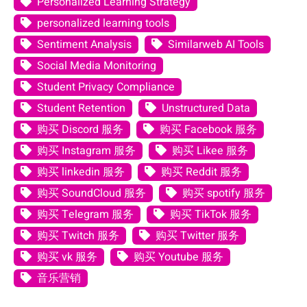
Personalized Learning Strategy
personalized learning tools
Sentiment Analysis
Similarweb AI Tools
Social Media Monitoring
Student Privacy Compliance
Student Retention
Unstructured Data
购买 Discord 服务
购买 Facebook 服务
购买 Instagram 服务
购买 Likee 服务
购买 linkedin 服务
购买 Reddit 服务
购买 SoundCloud 服务
购买 spotify 服务
购买 Telegram 服务
购买 TikTok 服务
购买 Twitch 服务
购买 Twitter 服务
购买 vk 服务
购买 Youtube 服务
音乐营销