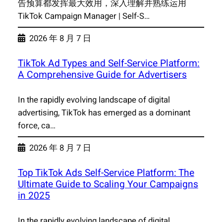
告预算都发挥最大效用，深入理解并熟练运用
TikTok Campaign Manager | Self-S…
2026 年 8 月 7 日
TikTok Ad Types and Self-Service Platform:
A Comprehensive Guide for Advertisers
In the rapidly evolving landscape of digital
advertising, TikTok has emerged as a dominant
force, ca…
2026 年 8 月 7 日
Top TikTok Ads Self-Service Platform: The
Ultimate Guide to Scaling Your Campaigns
in 2025
In the rapidly evolving landscape of digital