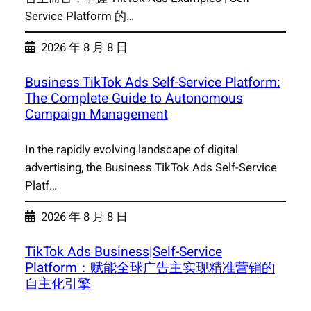
Service Platform 的…
2026 年 8 月 8 日
Business TikTok Ads Self-Service Platform:
The Complete Guide to Autonomous
Campaign Management
In the rapidly evolving landscape of digital
advertising, the Business TikTok Ads Self-Service
Platf…
2026 年 8 月 8 日
TikTok Ads Business|Self-Service
Platform：赋能全球广告主实现精准营销的
自主化引擎