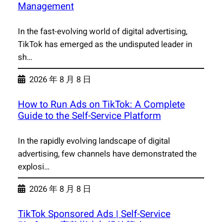
Management
In the fast-evolving world of digital advertising,
TikTok has emerged as the undisputed leader in
sh…
2026 年 8 月 8 日
How to Run Ads on TikTok: A Complete
Guide to the Self-Service Platform
In the rapidly evolving landscape of digital
advertising, few channels have demonstrated the
explosi…
2026 年 8 月 8 日
TikTok Sponsored Ads | Self-Service