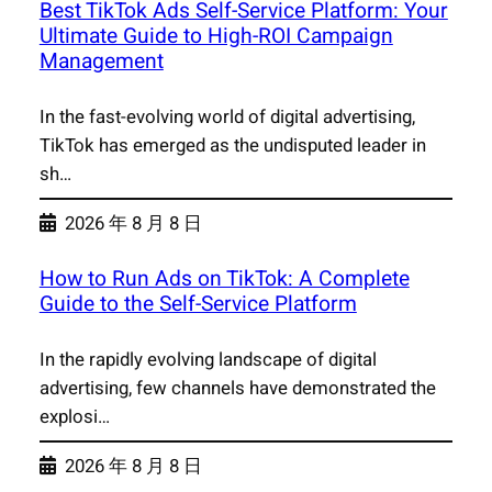
Best TikTok Ads Self-Service Platform: Your
Ultimate Guide to High-ROI Campaign
Management
In the fast-evolving world of digital advertising,
TikTok has emerged as the undisputed leader in
sh…
2026 年 8 月 8 日
How to Run Ads on TikTok: A Complete
Guide to the Self-Service Platform
In the rapidly evolving landscape of digital
advertising, few channels have demonstrated the
explosi…
2026 年 8 月 8 日