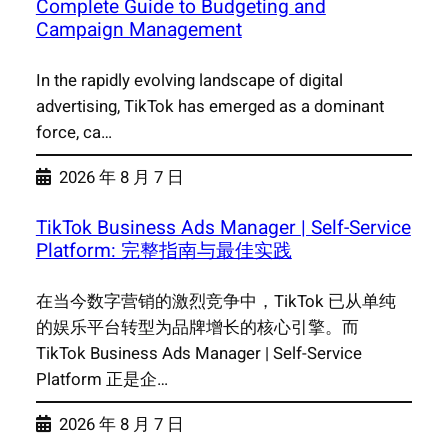
Complete Guide to Budgeting and
Campaign Management
In the rapidly evolving landscape of digital
advertising, TikTok has emerged as a dominant
force, ca…
2026 年 8 月 7 日
TikTok Business Ads Manager | Self-Service
Platform: 完整指南与最佳实践
在当今数字营销的激烈竞争中，TikTok 已从单纯
的娱乐平台转型为品牌增长的核心引擎。而
TikTok Business Ads Manager | Self-Service
Platform 正是企…
2026 年 8 月 7 日