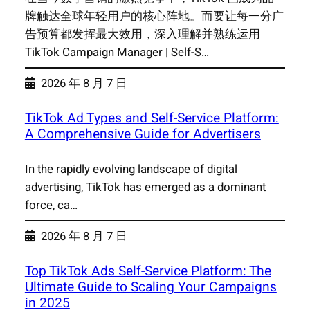
牌触达全球年轻用户的核心阵地。而要让每一分广
告预算都发挥最大效用，深入理解并熟练运用
TikTok Campaign Manager | Self-S…
2026 年 8 月 7 日
TikTok Ad Types and Self-Service Platform:
A Comprehensive Guide for Advertisers
In the rapidly evolving landscape of digital
advertising, TikTok has emerged as a dominant
force, ca…
2026 年 8 月 7 日
Top TikTok Ads Self-Service Platform: The
Ultimate Guide to Scaling Your Campaigns
in 2025