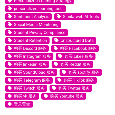
Personalized Learning Strategy
personalized learning tools
Sentiment Analysis
Similarweb AI Tools
Social Media Monitoring
Student Privacy Compliance
Student Retention
Unstructured Data
购买 Discord 服务
购买 Facebook 服务
购买 Instagram 服务
购买 Likee 服务
购买 linkedin 服务
购买 Reddit 服务
购买 SoundCloud 服务
购买 spotify 服务
购买 Telegram 服务
购买 TikTok 服务
购买 Twitch 服务
购买 Twitter 服务
购买 vk 服务
购买 Youtube 服务
音乐营销