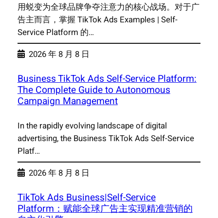
用蜕变为全球品牌争夺注意力的核心战场。对于广
告主而言，掌握 TikTok Ads Examples | Self-
Service Platform 的…
2026 年 8 月 8 日
Business TikTok Ads Self-Service Platform:
The Complete Guide to Autonomous
Campaign Management
In the rapidly evolving landscape of digital
advertising, the Business TikTok Ads Self-Service
Platf…
2026 年 8 月 8 日
TikTok Ads Business|Self-Service
Platform：赋能全球广告主实现精准营销的