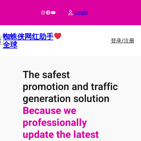
跳
至
Instagram
Facebook
YouTube
Login
内
容
蜘蛛侠网红助手
登录/注册
索
全球
The safest
promotion and traffic
generation solution
Because we
professionally
update the latest