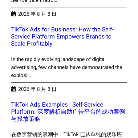
Self-Service Platfo…
2026 年 8 月 8 日
TikTok Ads for Business: How the Self-
Service Platform Empowers Brands to
Scale Profitably
In the rapidly evolving landscape of digital
advertising, few channels have demonstrated the
explosi…
2026 年 8 月 8 日
TikTok Ads Examples | Self-Service
Platform: 深度解析自助广告平台的成功案例
与投放策略
在数字营销的浪潮中，TikTok 已从单纯的娱乐应