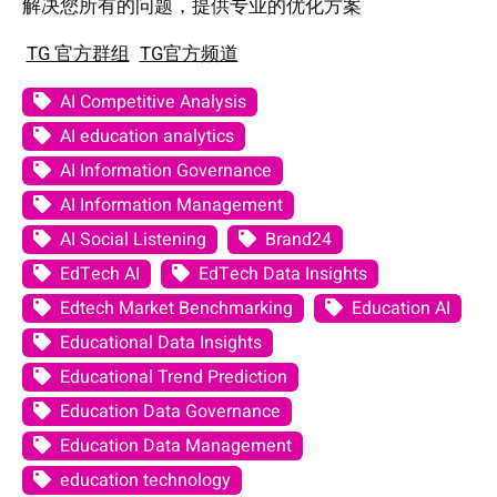
解决您所有的问题，提供专业的优化方案
TG 官方群组
TG官方频道
AI Competitive Analysis
AI education analytics
AI Information Governance
AI Information Management
AI Social Listening
Brand24
EdTech AI
EdTech Data Insights
Edtech Market Benchmarking
Education AI
Educational Data Insights
Educational Trend Prediction
Education Data Governance
Education Data Management
education technology