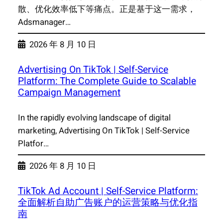
散、优化效率低下等痛点。正是基于这一需求，
Adsmanager…
2026 年 8 月 10 日
Advertising On TikTok | Self-Service
Platform: The Complete Guide to Scalable
Campaign Management
In the rapidly evolving landscape of digital
marketing, Advertising On TikTok | Self-Service
Platfor…
2026 年 8 月 10 日
TikTok Ad Account | Self-Service Platform:
全面解析自助广告账户的运营策略与优化指
南