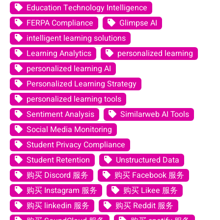
Education Technology Intelligence
FERPA Compliance
Glimpse AI
intelligent learning solutions
Learning Analytics
personalized learning
personalized learning AI
Personalized Learning Strategy
personalized learning tools
Sentiment Analysis
Similarweb AI Tools
Social Media Monitoring
Student Privacy Compliance
Student Retention
Unstructured Data
购买 Discord 服务
购买 Facebook 服务
购买 Instagram 服务
购买 Likee 服务
购买 linkedin 服务
购买 Reddit 服务