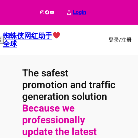
跳
至
Instagram
Facebook
YouTube
Login
内
容
蜘蛛侠网红助手
登录/注册
索
全球
The safest
promotion and traffic
generation solution
Because we
professionally
update the latest