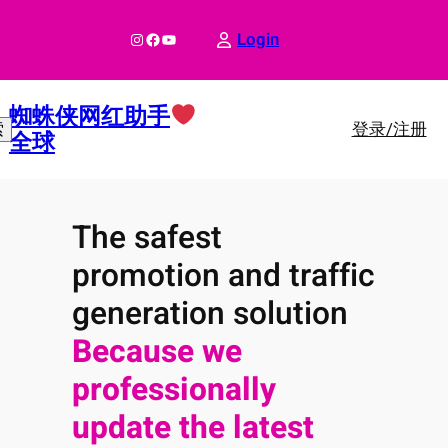
跳
至
Instagram
Facebook
YouTube
Login
内
容
蜘蛛侠网红助手
登录/注册
索
全球
The safest
promotion and traffic
generation solution
Because we
professionally
update the latest