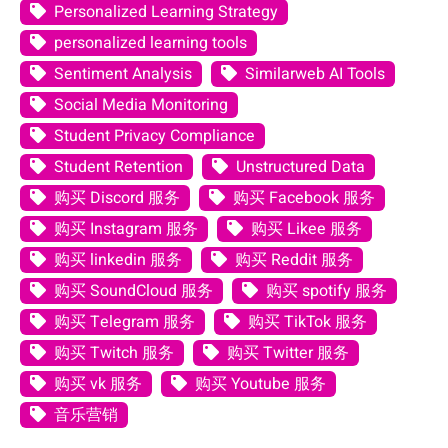
Personalized Learning Strategy
personalized learning tools
Sentiment Analysis
Similarweb AI Tools
Social Media Monitoring
Student Privacy Compliance
Student Retention
Unstructured Data
购买 Discord 服务
购买 Facebook 服务
购买 Instagram 服务
购买 Likee 服务
购买 linkedin 服务
购买 Reddit 服务
购买 SoundCloud 服务
购买 spotify 服务
购买 Telegram 服务
购买 TikTok 服务
购买 Twitch 服务
购买 Twitter 服务
购买 vk 服务
购买 Youtube 服务
音乐营销