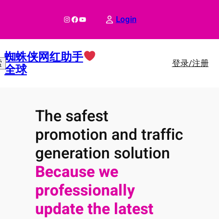
跳
至
Instagram
Facebook
YouTube
Login
内
容
蜘蛛侠网红助手
登录/注册
索
全球
The safest
promotion and traffic
generation solution
Because we
professionally
update the latest