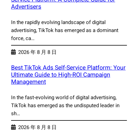
Advertisers
In the rapidly evolving landscape of digital
advertising, TikTok has emerged as a dominant
force, ca…
2026 年 8 月 8 日
Best TikTok Ads Self-Service Platform: Your
Ultimate Guide to High-ROI Campaign
Management
In the fast-evolving world of digital advertising,
TikTok has emerged as the undisputed leader in
sh…
2026 年 8 月 8 日