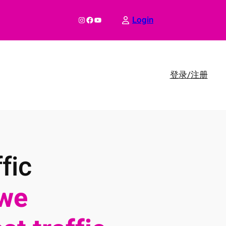
Instagram
Facebook
YouTube
Login
登录/注册
fic
we