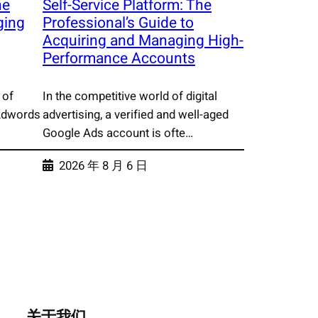
he
Self-Service Platform: The
ging
Professional’s Guide to
Acquiring and Managing High-
Performance Accounts
 of
In the competitive world of digital
 Adwords
advertising, a verified and well-aged
Google Ads account is ofte…
2026 年 8 月 6 日
关于我们