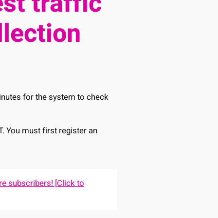
st traffic
llection
minutes for the system to check
T. You must first register an
e subscribers! [Click to