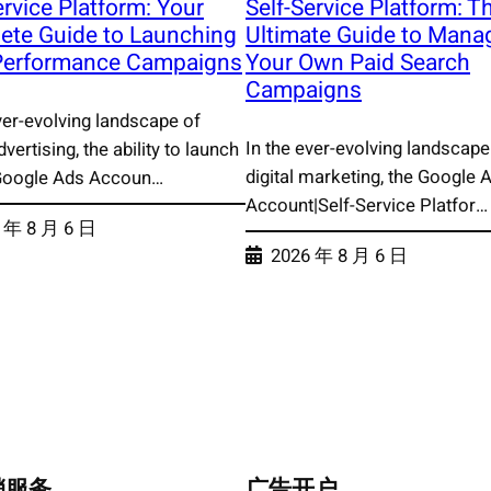
ervice Platform: Your
Self-Service Platform: T
ete Guide to Launching
Ultimate Guide to Mana
Performance Campaigns
Your Own Paid Search
Campaigns
ver-evolving landscape of
In the ever-evolving landscape
dvertising, the ability to launch
digital marketing, the Google
Google Ads Accoun…
Account|Self-Service Platfor…
 年 8 月 6 日
2026 年 8 月 6 日
销服务
广告开户