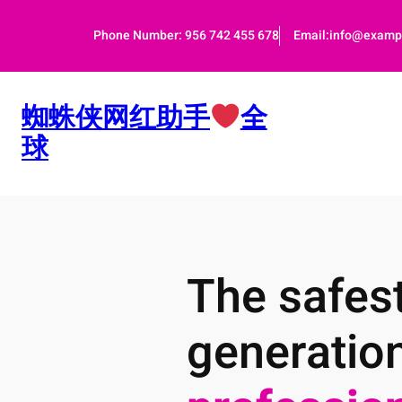
跳
至
Phone Number: 956 742 455 678
Email:info@examp
内
容
蜘蛛侠网红助手
全
球
The safest
generatio