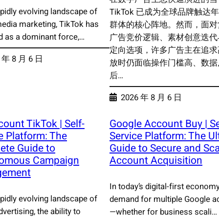
apidly evolving landscape of
TikTok 已成为全球品牌触达
media marketing, TikTok has
群体的核心阵地。然而，面对
 as a dominant force,…
广告竞价逻辑、素材创意迭代
定向选项，许多广告主在追求
 年 8 月 6 日
放时仍面临操作门槛高、数据
后…
2026 年 8 月 6 日
ount TikTok | Self-
Google Account Buy | Se
e Platform: The
Service Platform: The Ul
ete Guide to
Guide to Secure and Sca
omous Campaign
Account Acquisition
gement
In today’s digital-first economy
apidly evolving landscape of
demand for multiple Google a
dvertising, the ability to
—whether for business scali…