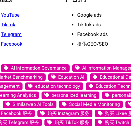
YouTube
Google ads
TikTok
TikTok ads
Telegram
Facebook ads
Facebook
提供GEO/SEO
AI Information Governance
AI Information Manag
Market Benchmarking
Education AI
Educational Da
anagement
education technology
Education Techno
earning Analytics
personalized learning
personali
Similarweb AI Tools
Social Media Monitoring
Facebook 服务
购买 Instagram 服务
购买 Likee
购买 Telegram 服务
购买 TikTok 服务
购买 Twitch