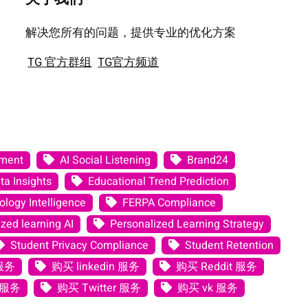
解决您所有的问题，提供专业的优化方案
TG 官方群组
TG官方频道
ement
AI Social Listening
Brand24
ta Insights
Educational Trend Prediction
logy Intelligence
FERPA Compliance
zed learning AI
Personalized Learning Strategy
Student Privacy Compliance
Student Retention
 服务
购买 linkedin 服务
购买 Reddit 服务
 服务
购买 Twitter 服务
购买 vk 服务