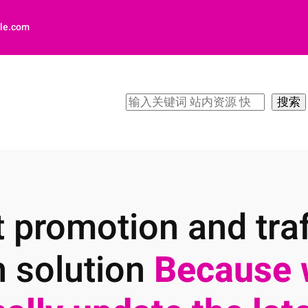
le.com
搜
搜索
索
 promotion and traf
n solution
Because 