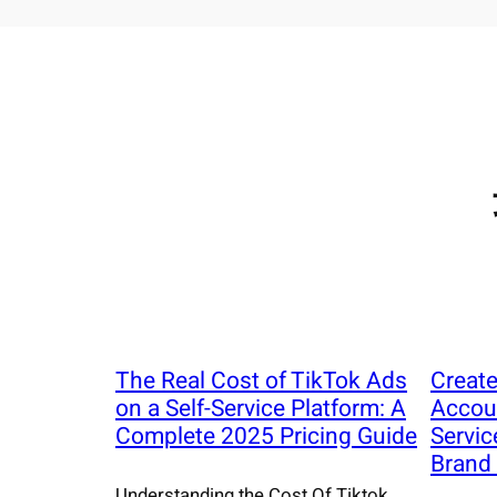
The Real Cost of TikTok Ads
Create
on a Self-Service Platform: A
Accoun
Complete 2025 Pricing Guide
Servic
Brand
Understanding the Cost Of Tiktok