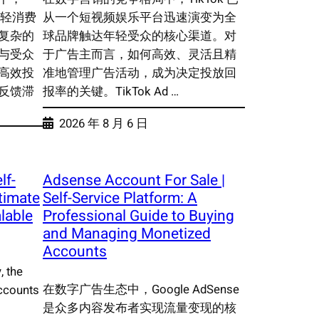
年轻消费
从一个短视频娱乐平台迅速演变为全
复杂的
球品牌触达年轻受众的核心渠道。对
与受众
于广告主而言，如何高效、灵活且精
高效投
准地管理广告活动，成为决定投放回
反馈滞
报率的关键。TikTok Ad …
2026 年 8 月 6 日
lf-
Adsense Account For Sale |
timate
Self-Service Platform: A
lable
Professional Guide to Buying
and Managing Monetized
Accounts
, the
在数字广告生态中，Google AdSense
ccounts
是众多内容发布者实现流量变现的核