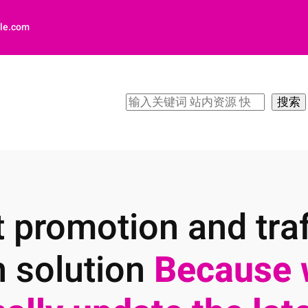
le.com
搜
搜索
索
 promotion and traf
n solution
Because 