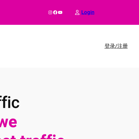
Instagram
Facebook
YouTube
Login
登录/注册
fic
we