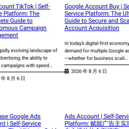
ount TikTok | Self-
Google Account Buy | Se
e Platform: The
Service Platform: The Ul
ete Guide to
Guide to Secure and Sca
omous Campaign
Account Acquisition
gement
In today’s digital-first economy
apidly evolving landscape of
demand for multiple Google a
dvertising, the ability to
—whether for business scali…
 campaigns with speed…
2026 年 8 月 6 日
 年 8 月 6 日
ase Google Ads
Ads Account | Self-Serv
t | Self-Service
Platform: 赋能广告主