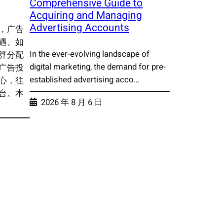
Comprehensive Guide to
Acquiring and Managing
Advertising Accounts
，广告
遇。如
In the ever-evolving landscape of
算分配
digital marketing, the demand for pre-
广告投
established advertising acco…
心，往
台。本
2026 年 8 月 6 日