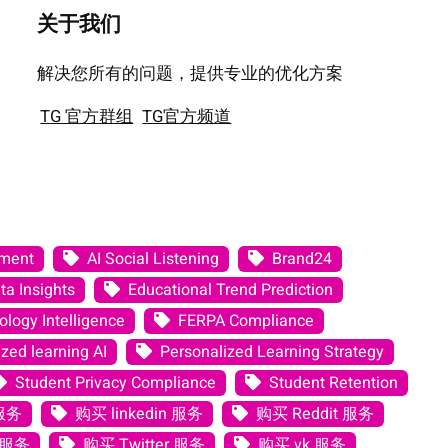
关于我们
解决您所有的问题，提供专业的优化方案
TG 官方群组
TG官方频道
ement
AI Social Listening
Brand24
ta Insights
Educational Trend Prediction
logy Intelligence
FERPA Compliance
zed learning AI
Personalized Learning Strategy
Student Privacy Compliance
Student Retention
 服务
购买 linkedin 服务
购买 Reddit 服务
 服务
购买 Twitter 服务
购买 vk 服务