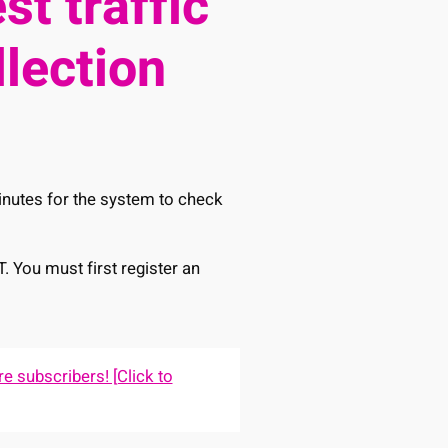
st traffic
llection
minutes for the system to check
T. You must first register an
e subscribers! [Click to