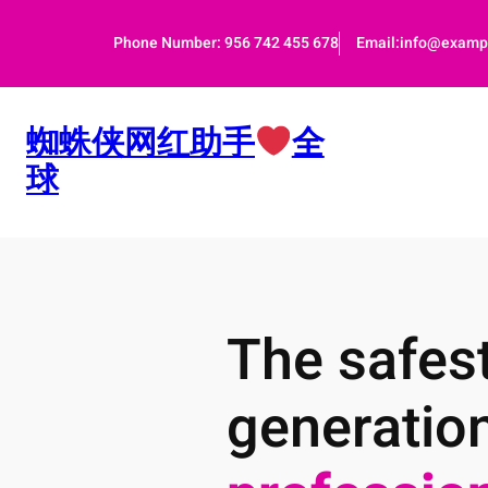
跳
至
Phone Number: 956 742 455 678
Email:info@examp
内
容
蜘蛛侠网红助手
全
球
The safest
generatio