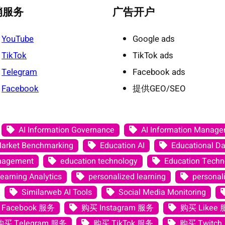
销服务
广告开户
YouTube
Google ads
TikTok
TikTok ads
Telegram
Facebook ads
Facebook
提供GEO/SEO
AI Information Governance
AI Information Manag
Market Benchmarking
Education AI
Educational Da
anagement
education technology
Education Techno
earning Analytics
personalized learning
personali
Similarweb AI Tools
Social Media Monitoring
Facebook 服务
购买 Instagram 服务
购买 Likee
购买 Telegram 服务
购买 TikTok 服务
购买 Twitch