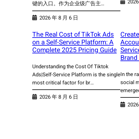
2026
键的入口。作为企业级广告主…
2026 年 8 月 6 日
The Real Cost of TikTok Ads
Create
on a Self-Service Platform: A
Accoun
Complete 2025 Pricing Guide
Servic
Brand
Understanding the Cost Of Tiktok
In the r
Ads|Self-Service Platform is the single
social 
most critical factor for br…
emerged
2026 年 8 月 6 日
2026