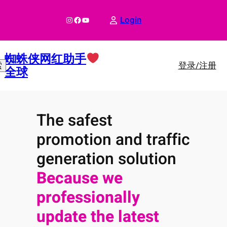
跳
至
Instagram
Facebook
YouTube
Login
内
容
蜘蛛侠网红助手
登录/注册
索
全球
The safest
promotion and traffic
generation solution
Because we
professionally
update the latest