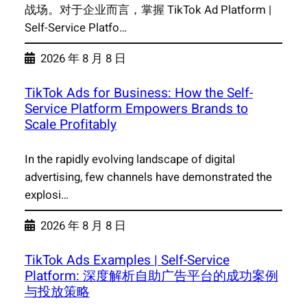
战场。对于企业而言，掌握 TikTok Ad Platform |
Self-Service Platfo…
2026 年 8 月 8 日
TikTok Ads for Business: How the Self-
Service Platform Empowers Brands to
Scale Profitably
In the rapidly evolving landscape of digital
advertising, few channels have demonstrated the
explosi…
2026 年 8 月 8 日
TikTok Ads Examples | Self-Service
Platform: 深度解析自助广告平台的成功案例
与投放策略