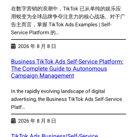
在数字营销的浪潮中，TikTok 已从单纯的娱乐应
用蜕变为全球品牌争夺注意力的核心战场。对于广
告主而言，掌握 TikTok Ads Examples | Self-
Service Platform 的…
2026 年 8 月 8 日
Business TikTok Ads Self-Service Platform:
The Complete Guide to Autonomous
Campaign Management
In the rapidly evolving landscape of digital
advertising, the Business TikTok Ads Self-Service
Platf…
2026 年 8 月 8 日
TikTok Ads Business|Self-Service