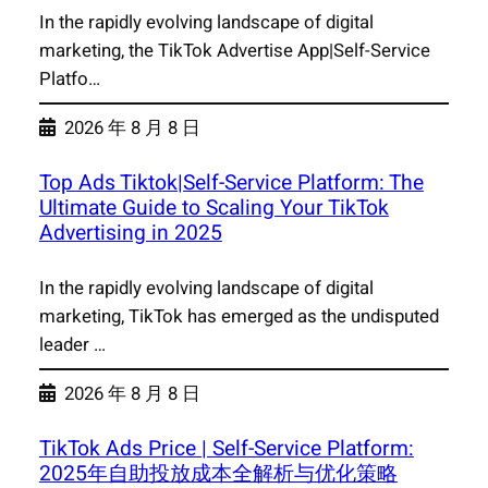
In the rapidly evolving landscape of digital
marketing, the TikTok Advertise App|Self-Service
Platfo…
2026 年 8 月 8 日
Top Ads Tiktok|Self-Service Platform: The
Ultimate Guide to Scaling Your TikTok
Advertising in 2025
In the rapidly evolving landscape of digital
marketing, TikTok has emerged as the undisputed
leader …
2026 年 8 月 8 日
TikTok Ads Price | Self-Service Platform:
2025年自助投放成本全解析与优化策略