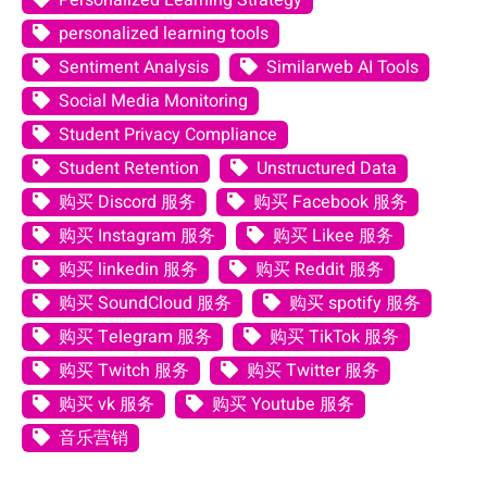
Personalized Learning Strategy
personalized learning tools
Sentiment Analysis
Similarweb AI Tools
Social Media Monitoring
Student Privacy Compliance
Student Retention
Unstructured Data
购买 Discord 服务
购买 Facebook 服务
购买 Instagram 服务
购买 Likee 服务
购买 linkedin 服务
购买 Reddit 服务
购买 SoundCloud 服务
购买 spotify 服务
购买 Telegram 服务
购买 TikTok 服务
购买 Twitch 服务
购买 Twitter 服务
购买 vk 服务
购买 Youtube 服务
音乐营销