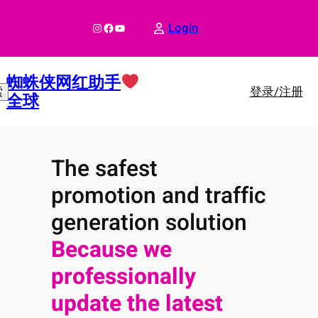
跳
至
Instagram
Facebook
YouTube
Login
内
容
蜘蛛侠网红助手
登录/注册
索
全球
The safest
promotion and traffic
generation solution
Because we
professionally
update the latest