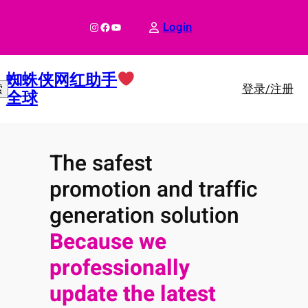
跳
至
Instagram
Facebook
YouTube
Login
内
容
蜘蛛侠网红助手
登录/注册
索
全球
The safest
promotion and traffic
generation solution
Because we
professionally
update the latest