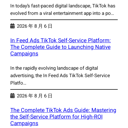
In today’s fast-paced digital landscape, TikTok has
evolved from a viral entertainment app into a po…
2026 年 8 月 6 日
In Feed Ads TikTok Self-Service Platform:
The Complete Guide to Launching Native
Campaigns
In the rapidly evolving landscape of digital
advertising, the In Feed Ads TikTok Self-Service
Platfo…
2026 年 8 月 6 日
The Complete TikTok Ads Guide: Mastering
the Self-Service Platform for High-ROI
Campaigns