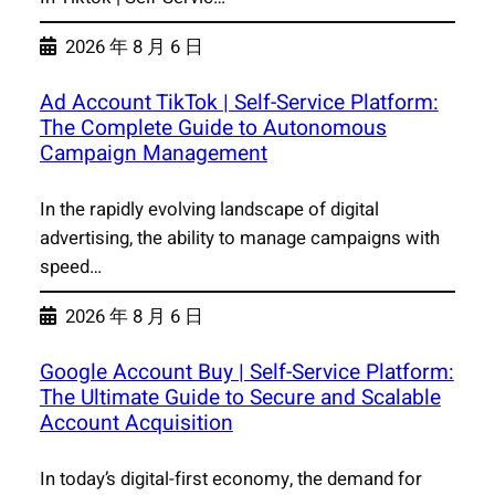
2026 年 8 月 6 日
Ad Account TikTok | Self-Service Platform:
The Complete Guide to Autonomous
Campaign Management
In the rapidly evolving landscape of digital
advertising, the ability to manage campaigns with
speed…
2026 年 8 月 6 日
Google Account Buy | Self-Service Platform:
The Ultimate Guide to Secure and Scalable
Account Acquisition
In today’s digital-first economy, the demand for