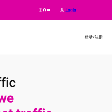
Instagram
Facebook
YouTube
Login
登录/注册
fic
we