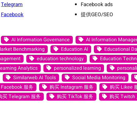
Telegram
Facebook ads
Facebook
提供GEO/SEO
AI Information Governance
AI Information Manag
Market Benchmarking
Education AI
Educational Da
anagement
education technology
Education Techno
earning Analytics
personalized learning
personali
Similarweb AI Tools
Social Media Monitoring
Facebook 服务
购买 Instagram 服务
购买 Likee
购买 Telegram 服务
购买 TikTok 服务
购买 Twitch