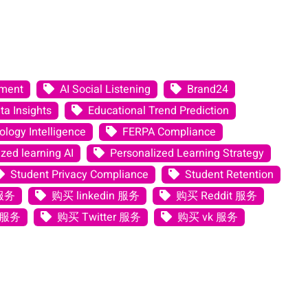
ement
AI Social Listening
Brand24
ta Insights
Educational Trend Prediction
logy Intelligence
FERPA Compliance
zed learning AI
Personalized Learning Strategy
Student Privacy Compliance
Student Retention
 服务
购买 linkedin 服务
购买 Reddit 服务
 服务
购买 Twitter 服务
购买 vk 服务