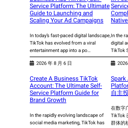
Service Platform: The Ultimate
Servic
Guide to Launching and
Compl
Scaling Your Ad Campaigns
Nativ
In today’s fast-paced digital landscape,
In the r
TikTok has evolved from a viral
digital 
entertainment app into a po…
TikTok 
2026 年 8 月 6 日
2026
Create A Business TikTok
Spark 
Account: The Ultimate Self-
Plat
Service Platform Guide for
自主
Brand Growth
在数字
In the rapidly evolving landscape of
TikT
social media marketing, TikTok has
群体的