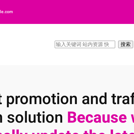
le.com
搜
搜索
索
 promotion and traf
n solution
Because 