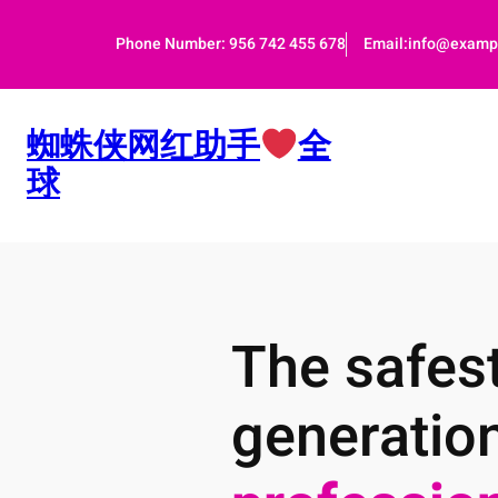
跳
至
Phone Number: 956 742 455 678
Email:info@examp
内
容
蜘蛛侠网红助手
全
球
The safest
generatio