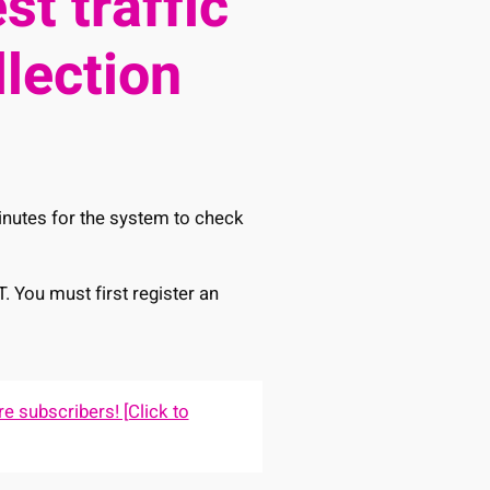
st traffic
llection
minutes for the system to check
T. You must first register an
e subscribers! [Click to