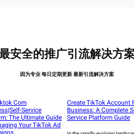
最安全的推广引流解决方
因为专业 每日定期更新 最新引流解决方案
iktok Com
Create TikTok Account 
ss|Self-Service
Business: A Complete Se
rm: The Ultimate Guide
Service Platform Guide
naging Your TikTok Ad
igns
In the rapidly evolving landsca