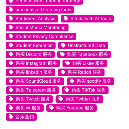
Personalized Learning Strategy
personalized learning tools
Sentiment Analysis
Similarweb AI Tools
Social Media Monitoring
Student Privacy Compliance
Student Retention
Unstructured Data
购买 Discord 服务
购买 Facebook 服务
购买 Instagram 服务
购买 Likee 服务
购买 linkedin 服务
购买 Reddit 服务
购买 SoundCloud 服务
购买 spotify 服务
购买 Telegram 服务
购买 TikTok 服务
购买 Twitch 服务
购买 Twitter 服务
购买 vk 服务
购买 Youtube 服务
音乐营销