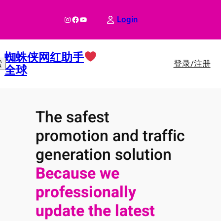
跳
至
Instagram
Facebook
YouTube
Login
内
容
蜘蛛侠网红助手
登录/注册
索
全球
The safest
promotion and traffic
generation solution
Because we
professionally
update the latest