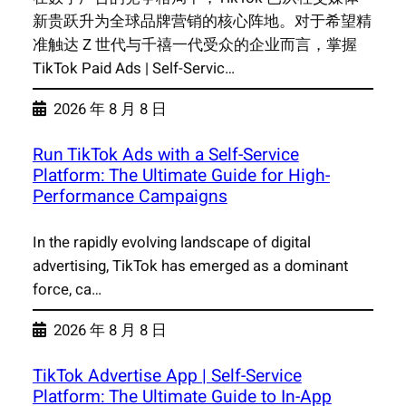
新贵跃升为全球品牌营销的核心阵地。对于希望精
准触达 Z 世代与千禧一代受众的企业而言，掌握
TikTok Paid Ads | Self-Servic…
2026 年 8 月 8 日
Run TikTok Ads with a Self-Service
Platform: The Ultimate Guide for High-
Performance Campaigns
In the rapidly evolving landscape of digital
advertising, TikTok has emerged as a dominant
force, ca…
2026 年 8 月 8 日
TikTok Advertise App | Self-Service
Platform: The Ultimate Guide to In-App