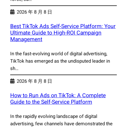
2026 年 8 月 8 日
Best TikTok Ads Self-Service Platform: Your
Ultimate Guide to High-ROI Campaign
Management
In the fast-evolving world of digital advertising,
TikTok has emerged as the undisputed leader in
sh…
2026 年 8 月 8 日
How to Run Ads on TikTok: A Complete
Guide to the Self-Service Platform
In the rapidly evolving landscape of digital
advertising, few channels have demonstrated the