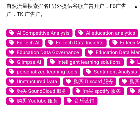
自然流量搜索排名! 另外提供谷歌广告开户，FB广告
户，TK 广告户。
AI Competitive Analysis
AI education analytics
EdTech AI
EdTech Data Insights
Edtech 
Education Data Governance
Education Data M
Glimpse AI
intelligent learning solutions
L
personalized learning tools
Sentiment Analysis
Unstructured Data
购买 Discord 服务
购买 
购买 SoundCloud 服务
购买 spotify 服务
购买 Youtube 服务
音乐营销