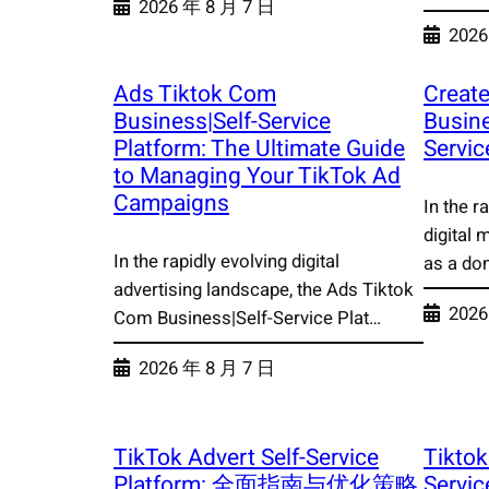
2026 年 8 月 7 日
2026
Ads Tiktok Com
Create
Business|Self-Service
Busine
Platform: The Ultimate Guide
Servic
to Managing Your TikTok Ad
Campaigns
In the r
digital
In the rapidly evolving digital
as a do
advertising landscape, the Ads Tiktok
2026
Com Business|Self-Service Plat…
2026 年 8 月 7 日
TikTok Advert Self-Service
Tiktok
Platform: 全面指南与优化策略
Servi