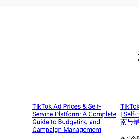
TikTok Ad Prices & Self-
TikTo
Service Platform: A Complete
| Self
Guide to Budgeting and
南与
Campaign Management
在当今