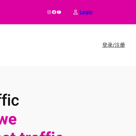
Instagram
Facebook
YouTube
Login
登录/注册
fic
we