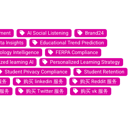
ement
AI Social Listening
Brand24
ta Insights
Educational Trend Prediction
logy Intelligence
FERPA Compliance
zed learning AI
Personalized Learning Strategy
Student Privacy Compliance
Student Retention
 服务
购买 linkedin 服务
购买 Reddit 服务
 服务
购买 Twitter 服务
购买 vk 服务