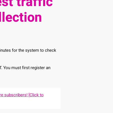
st traffic
llection
minutes for the system to check
T. You must first register an
e subscribers! [Click to