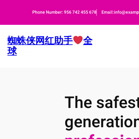
跳
至
Phone Number: 956 742 455 678
Email:info@examp
内
容
蜘蛛侠网红助手
全
球
The safest
generatio