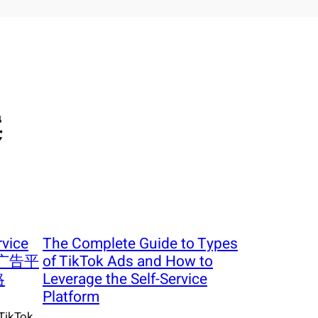
案
rvice
The Complete Guide to Types
助广告平
of TikTok Ads and How to
略
Leverage the Self-Service
Platform
kTok