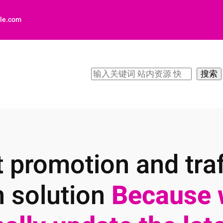
le.com
搜
搜索
索
 promotion and traf
n solution
Because 