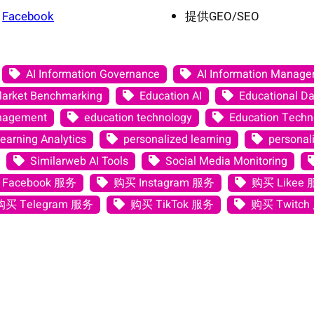
Facebook
提供GEO/SEO
AI Information Governance
AI Information Manag
Market Benchmarking
Education AI
Educational Da
anagement
education technology
Education Techno
earning Analytics
personalized learning
personali
Similarweb AI Tools
Social Media Monitoring
Facebook 服务
购买 Instagram 服务
购买 Likee
购买 Telegram 服务
购买 TikTok 服务
购买 Twitch