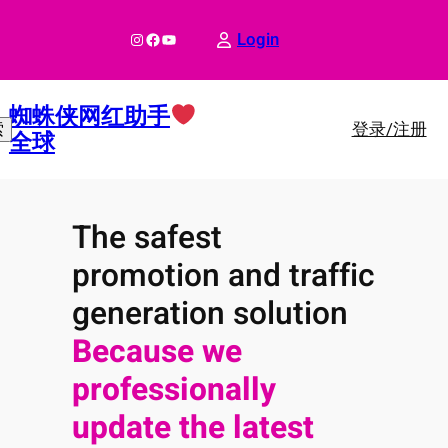
跳
至
Instagram
Facebook
YouTube
Login
内
容
蜘蛛侠网红助手
登录/注册
索
全球
The safest
promotion and traffic
generation solution
Because we
professionally
update the latest