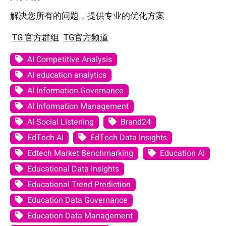
解决您所有的问题，提供专业的优化方案
TG 官方群组
TG官方频道
AI Competitive Analysis
AI education analytics
AI Information Governance
AI Information Management
AI Social Listening
Brand24
EdTech AI
EdTech Data Insights
Edtech Market Benchmarking
Education AI
Educational Data Insights
Educational Trend Prediction
Education Data Governance
Education Data Management