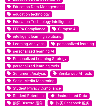
Education Data Management
education technology
Education Technology Intelligence
FERPA Compliance
Glimpse AI
intelligent learning solutions
Learning Analytics
personalized learning
personalized learning AI
Personalized Learning Strategy
personalized learning tools
Sentiment Analysis
Similarweb AI Tools
Social Media Monitoring
Student Privacy Compliance
Student Retention
Unstructured Data
购买 Discord 服务
购买 Facebook 服务