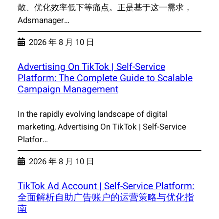
散、优化效率低下等痛点。正是基于这一需求，
Adsmanager…
2026 年 8 月 10 日
Advertising On TikTok | Self-Service
Platform: The Complete Guide to Scalable
Campaign Management
In the rapidly evolving landscape of digital
marketing, Advertising On TikTok | Self-Service
Platfor…
2026 年 8 月 10 日
TikTok Ad Account | Self-Service Platform:
全面解析自助广告账户的运营策略与优化指
南