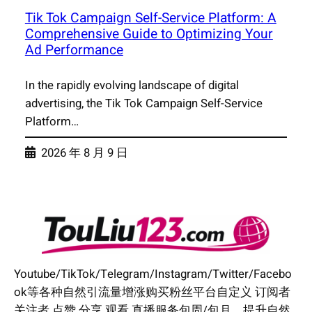
Tik Tok Campaign Self-Service Platform: A
Comprehensive Guide to Optimizing Your
Ad Performance
In the rapidly evolving landscape of digital
advertising, the Tik Tok Campaign Self-Service
Platform…
2026 年 8 月 9 日
Youtube/TikTok/Telegram/Instagram/Twitter/Facebo
ok等各种自然引流量增涨购买粉丝平台自定义 订阅者
关注者 点赞 分享 观看 直播服务包周/包月。提升自然