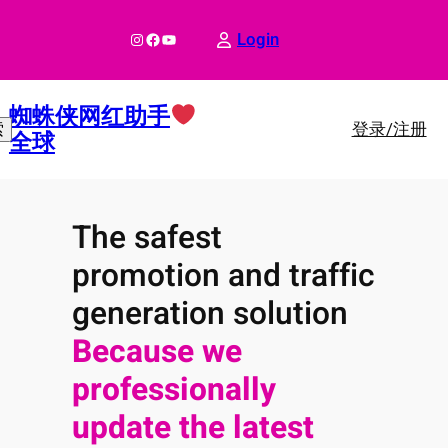
跳
至
Instagram
Facebook
YouTube
Login
内
容
蜘蛛侠网红助手
登录/注册
索
全球
The safest
promotion and traffic
generation solution
Because we
professionally
update the latest