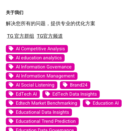
关于我们
解决您所有的问题，提供专业的优化方案
TG 官方群组
TG官方频道
AI Competitive Analysis
AI education analytics
AI Information Governance
AI Information Management
AI Social Listening
Brand24
EdTech AI
EdTech Data Insights
Edtech Market Benchmarking
Education AI
Educational Data Insights
Educational Trend Prediction
Education Data Governance