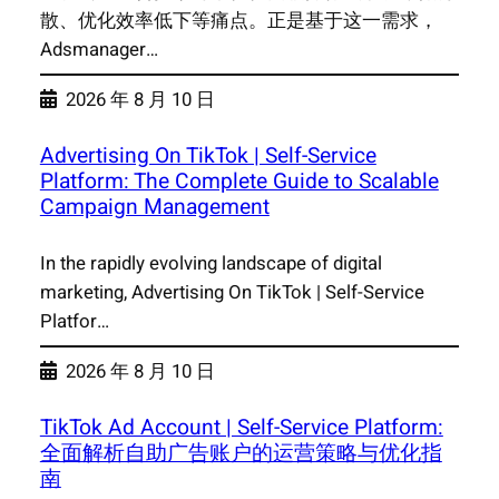
散、优化效率低下等痛点。正是基于这一需求，
Adsmanager…
2026 年 8 月 10 日
Advertising On TikTok | Self-Service
Platform: The Complete Guide to Scalable
Campaign Management
In the rapidly evolving landscape of digital
marketing, Advertising On TikTok | Self-Service
Platfor…
2026 年 8 月 10 日
TikTok Ad Account | Self-Service Platform:
全面解析自助广告账户的运营策略与优化指
南