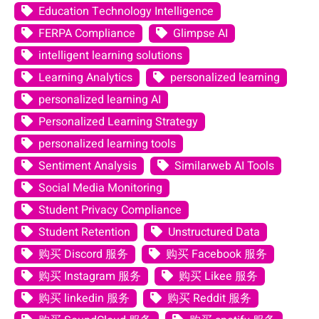
Education Technology Intelligence
FERPA Compliance
Glimpse AI
intelligent learning solutions
Learning Analytics
personalized learning
personalized learning AI
Personalized Learning Strategy
personalized learning tools
Sentiment Analysis
Similarweb AI Tools
Social Media Monitoring
Student Privacy Compliance
Student Retention
Unstructured Data
购买 Discord 服务
购买 Facebook 服务
购买 Instagram 服务
购买 Likee 服务
购买 linkedin 服务
购买 Reddit 服务