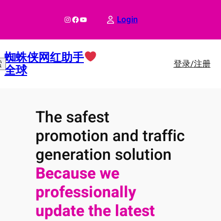
跳
至
Instagram
Facebook
YouTube
Login
内
容
蜘蛛侠网红助手
登录/注册
索
全球
The safest
promotion and traffic
generation solution
Because we
professionally
update the latest