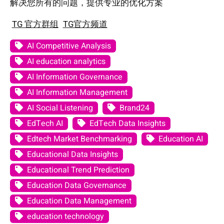
解决您所有的问题，提供专业的优化方案
TG 官方群组
TG官方频道
AI Competitive Analysis
AI education analytics
AI Information Governance
AI Information Management
AI Social Listening
Brand24
EdTech AI
EdTech Data Insights
Edtech Market Benchmarking
Education AI
Educational Data Insights
Educational Trend Prediction
Education Data Governance
Education Data Management
education technology