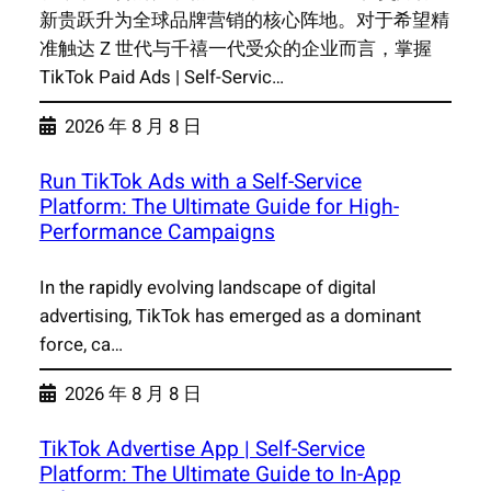
新贵跃升为全球品牌营销的核心阵地。对于希望精
准触达 Z 世代与千禧一代受众的企业而言，掌握
TikTok Paid Ads | Self-Servic…
2026 年 8 月 8 日
Run TikTok Ads with a Self-Service
Platform: The Ultimate Guide for High-
Performance Campaigns
In the rapidly evolving landscape of digital
advertising, TikTok has emerged as a dominant
force, ca…
2026 年 8 月 8 日
TikTok Advertise App | Self-Service
Platform: The Ultimate Guide to In-App