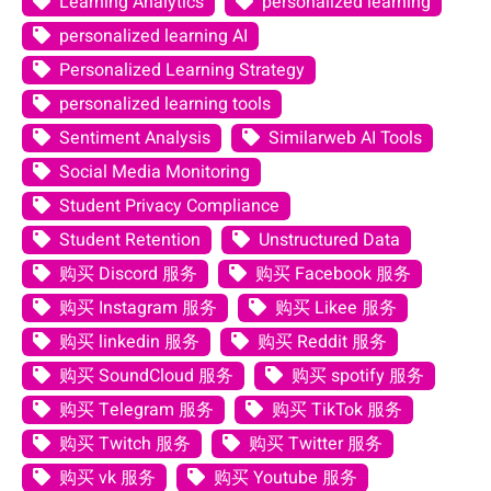
Learning Analytics
personalized learning
personalized learning AI
Personalized Learning Strategy
personalized learning tools
Sentiment Analysis
Similarweb AI Tools
Social Media Monitoring
Student Privacy Compliance
Student Retention
Unstructured Data
购买 Discord 服务
购买 Facebook 服务
购买 Instagram 服务
购买 Likee 服务
购买 linkedin 服务
购买 Reddit 服务
购买 SoundCloud 服务
购买 spotify 服务
购买 Telegram 服务
购买 TikTok 服务
购买 Twitch 服务
购买 Twitter 服务
购买 vk 服务
购买 Youtube 服务