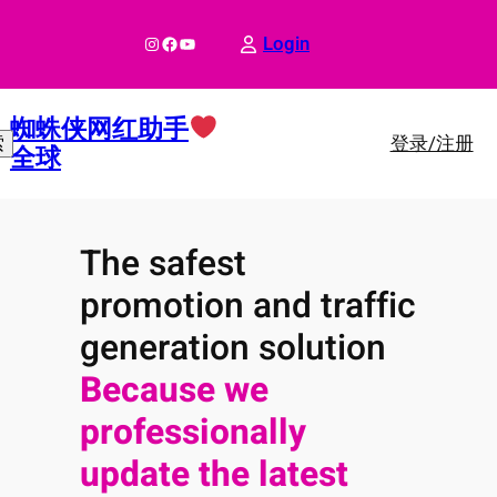
跳
至
Instagram
Facebook
YouTube
Login
内
容
蜘蛛侠网红助手
登录/注册
索
全球
The safest
promotion and traffic
generation solution
Because we
professionally
update the latest