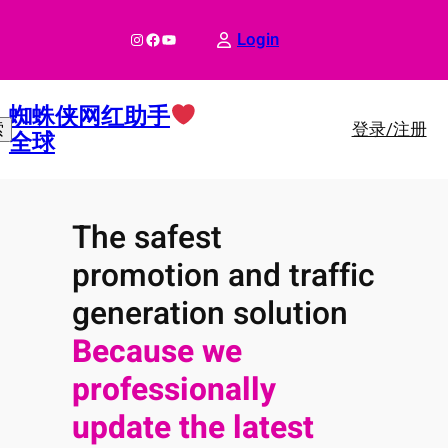
跳
至
Instagram
Facebook
YouTube
Login
内
容
蜘蛛侠网红助手
登录/注册
索
全球
The safest
promotion and traffic
generation solution
Because we
professionally
update the latest