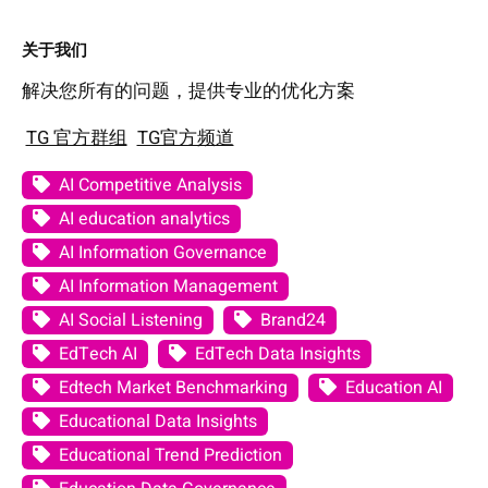
关于我们
解决您所有的问题，提供专业的优化方案
TG 官方群组
TG官方频道
AI Competitive Analysis
AI education analytics
AI Information Governance
AI Information Management
AI Social Listening
Brand24
EdTech AI
EdTech Data Insights
Edtech Market Benchmarking
Education AI
Educational Data Insights
Educational Trend Prediction