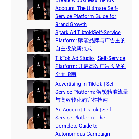
Create A Business TikTok
Account: The Ultimate Self-
Service Platform Guide for
Brand Growth
Spark Ad Tiktok|Self-Service
Platform: 赋能品牌与广告主的
自主投放新范式
TikTok Ad Studio | Self-Service
Platform: 开启高效广告投放的
全面指南
Advertising In Tiktok | Self-
Service Platform: 解锁精准流量
与高效转化的完整指南
Ad Account TikTok | Self-
Service Platform: The
Complete Guide to
Autonomous Campaign