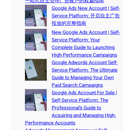
一站式自主管理广告账户的权威指南
Google Ads New Account | Self-
Service Platform: 开启自主广告
投放的完整指南
New Google Ads Account | Self-
Service Platform: Your
Complete Guide to Launching
High-Performance Campaigns
Google Adwords Account Self-
Service Platform: The Ultimate
Guide to Managing Your Own
Paid Search Campaigns
Google Ads Account For Sale |
Self-Service Platform: The
Professional’s Guide to
Acquiring and Managing High-
Performance Accounts