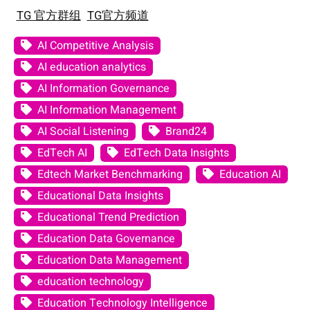
TG 官方群组
TG官方频道
AI Competitive Analysis
AI education analytics
AI Information Governance
AI Information Management
AI Social Listening
Brand24
EdTech AI
EdTech Data Insights
Edtech Market Benchmarking
Education AI
Educational Data Insights
Educational Trend Prediction
Education Data Governance
Education Data Management
education technology
Education Technology Intelligence