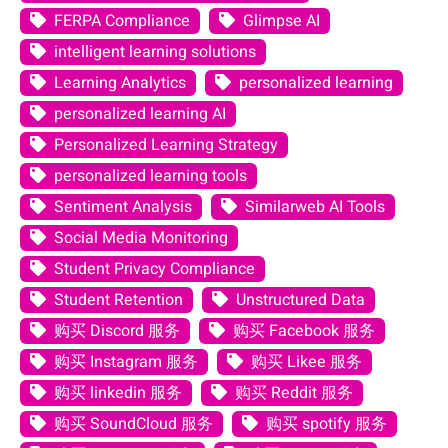
FERPA Compliance
Glimpse AI
intelligent learning solutions
Learning Analytics
personalized learning
personalized learning AI
Personalized Learning Strategy
personalized learning tools
Sentiment Analysis
Similarweb AI Tools
Social Media Monitoring
Student Privacy Compliance
Student Retention
Unstructured Data
购买 Discord 服务
购买 Facebook 服务
购买 Instagram 服务
购买 Likee 服务
购买 linkedin 服务
购买 Reddit 服务
购买 SoundCloud 服务
购买 spotify 服务