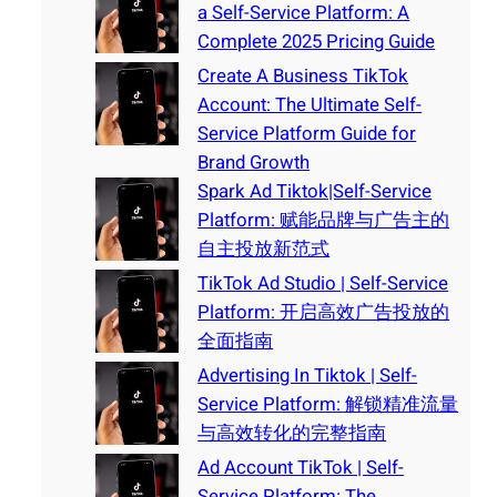
a Self-Service Platform: A
Complete 2025 Pricing Guide
Create A Business TikTok
Account: The Ultimate Self-
Service Platform Guide for
Brand Growth
Spark Ad Tiktok|Self-Service
Platform: 赋能品牌与广告主的
自主投放新范式
TikTok Ad Studio | Self-Service
Platform: 开启高效广告投放的
全面指南
Advertising In Tiktok | Self-
Service Platform: 解锁精准流量
与高效转化的完整指南
Ad Account TikTok | Self-
Service Platform: The