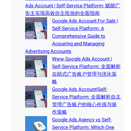
Ads Account | Self-Service Platform: 赋能广
告主实现高效自主投放的全面指南
Google Ads Account For Sale |
Self-Service Platform: A
Comprehensive Guide to
Acquiring and Managing
Advertising Accounts
Www Google Ads Account |
Self-Service Platform: 全面解析
自助式广告账户管理与优化策
略
Google Ads Account|Self-
Service Platform: 全面解析自主
管理广告账户的核心价值与操
作策略
Google Ads Agency vs Self-
Service Platform: Which One