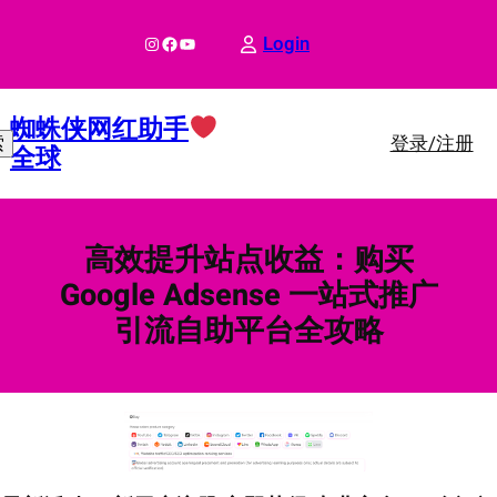
跳
至
Instagram
Facebook
YouTube
Login
内
容
蜘蛛侠网红助手
登录/注册
索
全球
高效提升站点收益：购买
Google Adsense 一站式推广
引流自助平台全攻略