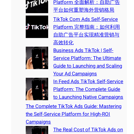
Platform 全面解析：自助广告
平台如何重塑海外营销格局
TikTok Com Ads Self-Service
Platform 完整指南：如何利用
自助广告平台实现精准营销与
高效转化
Business Ads TikTok | Self-
Service Platform: The Ultimate
Guide to Launching and Scaling
Your Ad Campaigns
In Feed Ads TikTok Self-Service
Platform: The Complete Guide
to Launching Native Campaigns
The Complete TikTok Ads Guide: Mastering
the Self-Service Platform for High-ROI
Campaigns
The Real Cost of TikTok Ads on