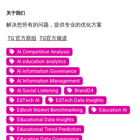
关于我们
解决您所有的问题，提供专业的优化方案
TG 官方群组
TG官方频道
AI Competitive Analysis
AI education analytics
AI Information Governance
AI Information Management
AI Social Listening
Brand24
EdTech AI
EdTech Data Insights
Edtech Market Benchmarking
Education AI
Educational Data Insights
Educational Trend Prediction
Education Data Governance