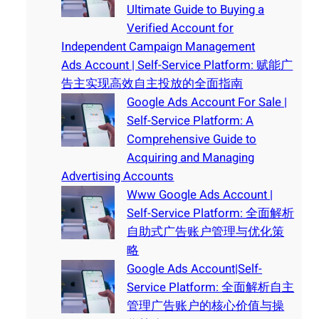
Ultimate Guide to Buying a
Verified Account for
Independent Campaign Management
Ads Account | Self-Service Platform: 赋能广
告主实现高效自主投放的全面指南
Google Ads Account For Sale |
Self-Service Platform: A
Comprehensive Guide to
Acquiring and Managing
Advertising Accounts
Www Google Ads Account |
Self-Service Platform: 全面解析
自助式广告账户管理与优化策
略
Google Ads Account|Self-
Service Platform: 全面解析自主
管理广告账户的核心价值与操