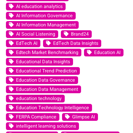
AI education analytics
AI Information Governance
AI Information Management
AI Social Listening
Brand24
EdTech AI
EdTech Data Insights
Edtech Market Benchmarking
Education AI
Educational Data Insights
Educational Trend Prediction
Education Data Governance
Education Data Management
education technology
Education Technology Intelligence
FERPA Compliance
Glimpse AI
intelligent learning solutions