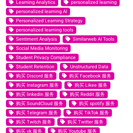
Learning Analytics
personalized learning
personalized learning AI
Personalized Learning Strategy
personalized learning tools
Sentiment Analysis
Similarweb AI Tools
Social Media Monitoring
Student Privacy Compliance
Student Retention
Unstructured Data
购买 Discord 服务
购买 Facebook 服务
购买 Instagram 服务
购买 Likee 服务
购买 linkedin 服务
购买 Reddit 服务
购买 SoundCloud 服务
购买 spotify 服务
购买 Telegram 服务
购买 TikTok 服务
购买 Twitch 服务
购买 Twitter 服务
购买 vk 服务
购买 Youtube 服务