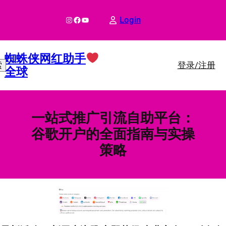
跳
至
Instagram
Facebook
YouTube
Login
内
容
蜘蛛侠网红助手
登录/注册
索
全球
一站式推广引流自助平台：
谷歌开户的全面指南与实操
策略