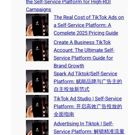
the Self-Service Platform for High-ROI
Campaigns
The Real Cost of TikTok Ads on
a Self-Service Platform: A
Complete 2025 Pricing Guide
Create A Business TikTok
Account: The Ultimate Self-
Service Platform Guide for
Brand Growth
Spark Ad Tiktok|Self-Service
Platform: 赋能品牌与广告主的
自主投放新范式
TikTok Ad Studio | Self-Service
Platform: 开启高效广告投放的
全面指南
Advertising In Tiktok | Self-
Service Platform: 解锁精准流量