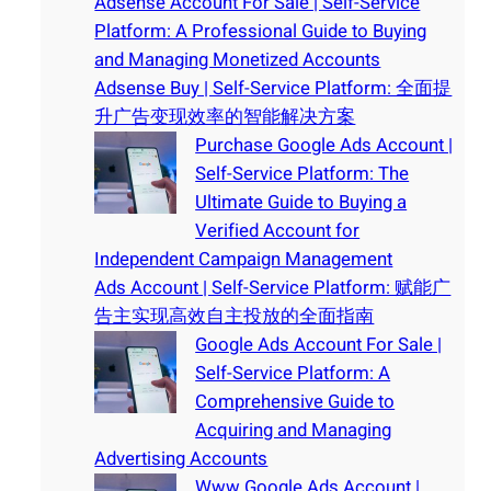
Adsense Account For Sale | Self-Service
Platform: A Professional Guide to Buying
and Managing Monetized Accounts
Adsense Buy | Self-Service Platform: 全面提
升广告变现效率的智能解决方案
Purchase Google Ads Account |
Self-Service Platform: The
Ultimate Guide to Buying a
Verified Account for
Independent Campaign Management
Ads Account | Self-Service Platform: 赋能广
告主实现高效自主投放的全面指南
Google Ads Account For Sale |
Self-Service Platform: A
Comprehensive Guide to
Acquiring and Managing
Advertising Accounts
Www Google Ads Account |