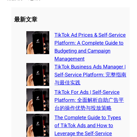
最新文章
TikTok Ad Prices & Self-Service
Platform: A Complete Guide to
Budgeting and Campaign
Management
TikTok Business Ads Manager |
Self-Service Platform: 完整指南
与最佳实践
TikTok For Ads | Self-Service
Platform: 全面解析自助广告平
台的操作优势与投放策略
The Complete Guide to Types
of TikTok Ads and How to
Leverage the Self-Service