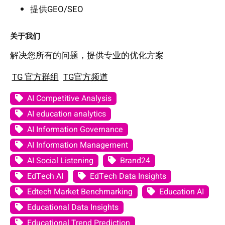
提供GEO/SEO
关于我们
解决您所有的问题，提供专业的优化方案
TG 官方群组
TG官方频道
AI Competitive Analysis
AI education analytics
AI Information Governance
AI Information Management
AI Social Listening
Brand24
EdTech AI
EdTech Data Insights
Edtech Market Benchmarking
Education AI
Educational Data Insights
Educational Trend Prediction