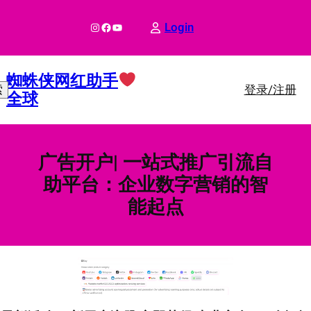
跳
至
Instagram
Facebook
YouTube
Login
内
容
蜘蛛侠网红助手
登录/注册
索
全球
广告开户| 一站式推广引流自
助平台：企业数字营销的智
能起点