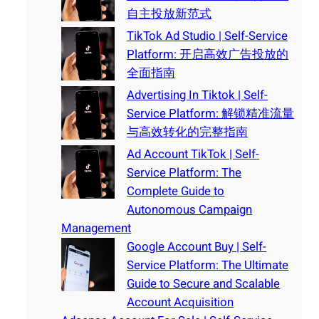
自主投放新范式
TikTok Ad Studio | Self-Service
Platform: 开启高效广告投放的
全面指南
Advertising In Tiktok | Self-
Service Platform: 解锁精准流量
与高效转化的完整指南
Ad Account TikTok | Self-
Service Platform: The
Complete Guide to
Autonomous Campaign
Management
Google Account Buy | Self-
Service Platform: The Ultimate
Guide to Secure and Scalable
Account Acquisition