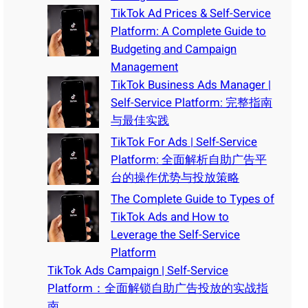
TikTok Ad Prices & Self-Service
Platform: A Complete Guide to
Budgeting and Campaign
Management
TikTok Business Ads Manager |
Self-Service Platform: 完整指南
与最佳实践
TikTok For Ads | Self-Service
Platform: 全面解析自助广告平
台的操作优势与投放策略
The Complete Guide to Types of
TikTok Ads and How to
Leverage the Self-Service
Platform
TikTok Ads Campaign | Self-Service
Platform：全面解锁自助广告投放的实战指
南