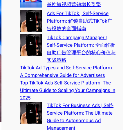
掌控短视频营销增长引擎
Ads For TikTok | Self-Service
Platform: 解锁自助式TikTok广
告投放的全面指南
TikTok Campaign Manager |
Self-Service Platform: 全面解析
自助广告管理平台的核心价值与
实战策略
TikTok Ad Types and Self-Service Platform:
A Comprehensive Guide for Advertisers
Top TikTok Ads Self-Service Platform: The
Ultimate Guide to Scaling Your Campaigns in
2025
TikTok For Business Ads | Self-
Service Platform: The Ultimate
Guide to Autonomous Ad
Management