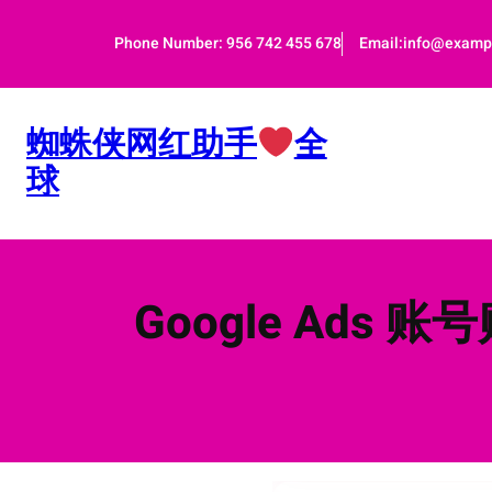
跳
至
Phone Number: 956 742 455 678
Email:info@examp
内
容
蜘蛛侠网红助手
全
球
Google Ads