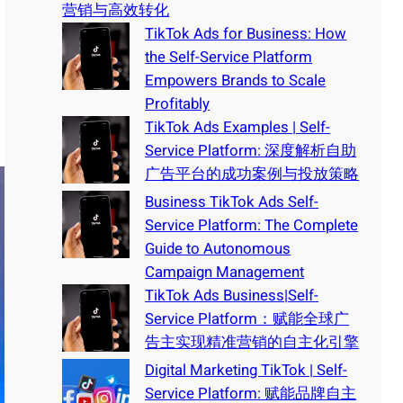
营销与高效转化
TikTok Ads for Business: How
the Self-Service Platform
Empowers Brands to Scale
Profitably
TikTok Ads Examples | Self-
Service Platform: 深度解析自助
广告平台的成功案例与投放策略
Business TikTok Ads Self-
Service Platform: The Complete
Guide to Autonomous
Campaign Management
TikTok Ads Business|Self-
Service Platform：赋能全球广
告主实现精准营销的自主化引擎
Digital Marketing TikTok | Self-
Service Platform: 赋能品牌自主