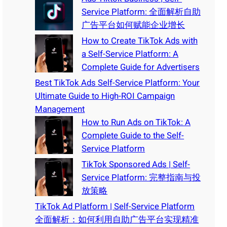
Service Platform: 全面解析自助
广告平台如何赋能企业增长
How to Create TikTok Ads with
a Self-Service Platform: A
Complete Guide for Advertisers
Best TikTok Ads Self-Service Platform: Your
Ultimate Guide to High-ROI Campaign
Management
How to Run Ads on TikTok: A
Complete Guide to the Self-
Service Platform
TikTok Sponsored Ads | Self-
Service Platform: 完整指南与投
放策略
TikTok Ad Platform | Self-Service Platform
全面解析：如何利用自助广告平台实现精准