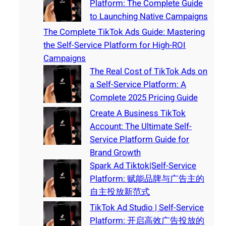
Platform: The Complete Guide
to Launching Native Campaigns
The Complete TikTok Ads Guide: Mastering
the Self-Service Platform for High-ROI
Campaigns
The Real Cost of TikTok Ads on
a Self-Service Platform: A
Complete 2025 Pricing Guide
Create A Business TikTok
Account: The Ultimate Self-
Service Platform Guide for
Brand Growth
Spark Ad Tiktok|Self-Service
Platform: 赋能品牌与广告主的
自主投放新范式
TikTok Ad Studio | Self-Service
Platform: 开启高效广告投放的