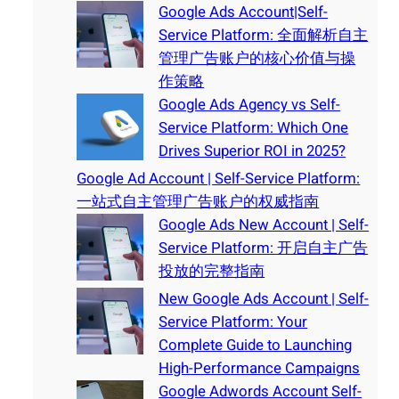
Google Ads Account|Self-
Service Platform: 全面解析自主
管理广告账户的核心价值与操
作策略
Google Ads Agency vs Self-
Service Platform: Which One
Drives Superior ROI in 2025?
Google Ad Account | Self-Service Platform:
一站式自主管理广告账户的权威指南
Google Ads New Account | Self-
Service Platform: 开启自主广告
投放的完整指南
New Google Ads Account | Self-
Service Platform: Your
Complete Guide to Launching
High-Performance Campaigns
Google Adwords Account Self-