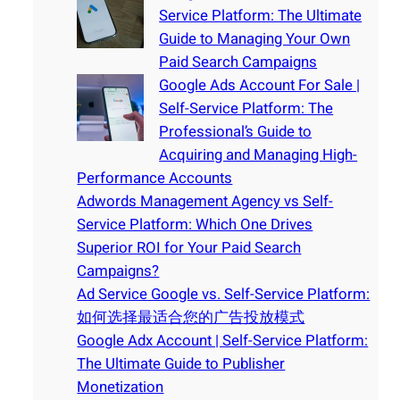
Service Platform: The Ultimate
Guide to Managing Your Own
Paid Search Campaigns
Google Ads Account For Sale |
Self-Service Platform: The
Professional’s Guide to
Acquiring and Managing High-
Performance Accounts
Adwords Management Agency vs Self-
Service Platform: Which One Drives
Superior ROI for Your Paid Search
Campaigns?
Ad Service Google vs. Self-Service Platform:
如何选择最适合您的广告投放模式
Google Adx Account | Self-Service Platform:
The Ultimate Guide to Publisher
Monetization