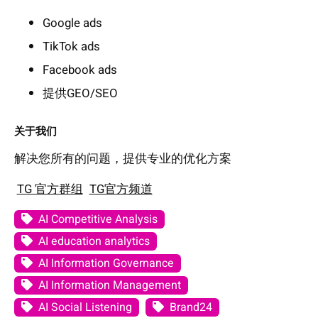
Google ads
TikTok ads
Facebook ads
提供GEO/SEO
关于我们
解决您所有的问题，提供专业的优化方案
TG 官方群组
TG官方频道
AI Competitive Analysis
AI education analytics
AI Information Governance
AI Information Management
AI Social Listening
Brand24