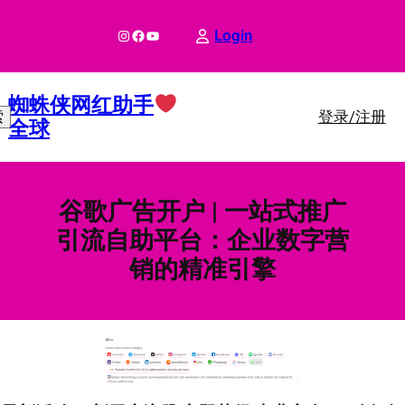
跳
至
Instagram
Facebook
YouTube
Login
内
容
蜘蛛侠网红助手
登录/注册
索
全球
谷歌广告开户 | 一站式推广
引流自助平台：企业数字营
销的精准引擎