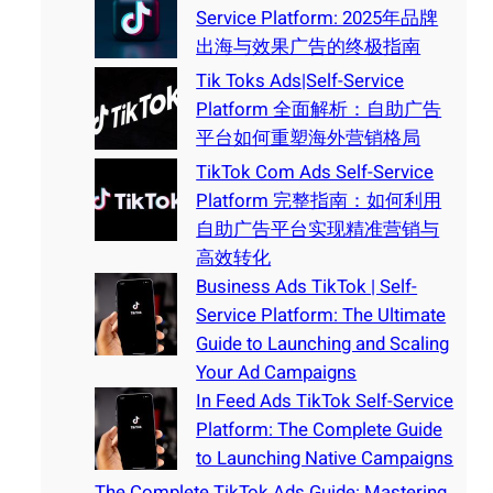
Service Platform: 2025年品牌
出海与效果广告的终极指南
Tik Toks Ads|Self-Service
Platform 全面解析：自助广告
平台如何重塑海外营销格局
TikTok Com Ads Self-Service
Platform 完整指南：如何利用
自助广告平台实现精准营销与
高效转化
Business Ads TikTok | Self-
Service Platform: The Ultimate
Guide to Launching and Scaling
Your Ad Campaigns
In Feed Ads TikTok Self-Service
Platform: The Complete Guide
to Launching Native Campaigns
The Complete TikTok Ads Guide: Mastering