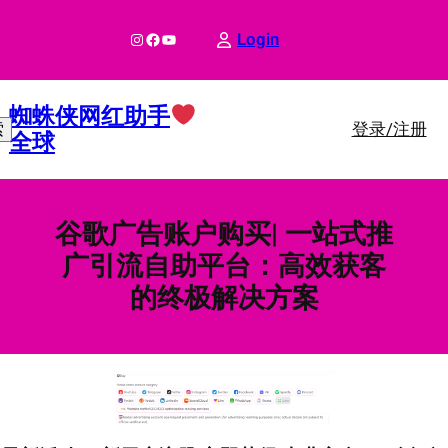
跳
至
Instagram
Facebook
YouTube
Login
内
容
蜘蛛侠网红助手
登录/注册
索
全球
谷歌广告账户购买| 一站式推
广引流自助平台：高效获客
的终极解决方案