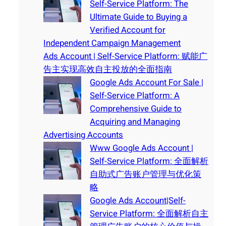
Self-Service Platform: The
Ultimate Guide to Buying a
Verified Account for
Independent Campaign Management
Ads Account | Self-Service Platform: 赋能广
告主实现高效自主投放的全面指南
Google Ads Account For Sale |
Self-Service Platform: A
Comprehensive Guide to
Acquiring and Managing
Advertising Accounts
Www Google Ads Account |
Self-Service Platform: 全面解析
自助式广告账户管理与优化策
略
Google Ads Account|Self-
Service Platform: 全面解析自主