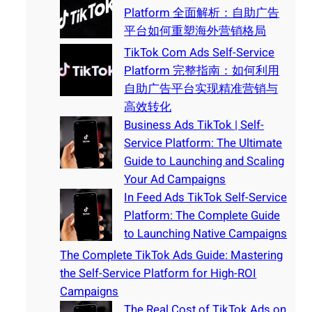
Platform 全面解析：自助广告
平台如何重塑海外营销格局
TikTok Com Ads Self-Service
Platform 完整指南：如何利用
自助广告平台实现精准营销与
高效转化
Business Ads TikTok | Self-
Service Platform: The Ultimate
Guide to Launching and Scaling
Your Ad Campaigns
In Feed Ads TikTok Self-Service
Platform: The Complete Guide
to Launching Native Campaigns
The Complete TikTok Ads Guide: Mastering
the Self-Service Platform for High-ROI
Campaigns
The Real Cost of TikTok Ads on