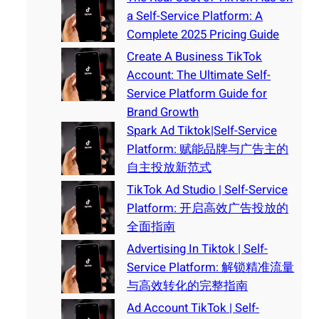
a Self-Service Platform: A
Complete 2025 Pricing Guide
Create A Business TikTok
Account: The Ultimate Self-
Service Platform Guide for
Brand Growth
Spark Ad Tiktok|Self-Service
Platform: 赋能品牌与广告主的
自主投放新范式
TikTok Ad Studio | Self-Service
Platform: 开启高效广告投放的
全面指南
Advertising In Tiktok | Self-
Service Platform: 解锁精准流量
与高效转化的完整指南
Ad Account TikTok | Self-