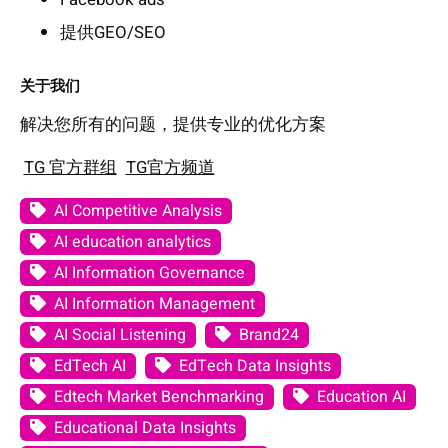
提供GEO/SEO
关于我们
解决您所有的问题，提供专业的优化方案
TG 官方群组
TG官方频道
AI Competitive Analysis
AI education analytics
AI Information Governance
AI Information Management
AI Social Listening
Brand24
EdTech AI
EdTech Data Insights
Edtech Market Benchmarking
Education AI
Educational Data Insights