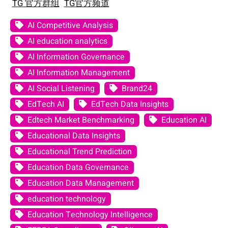
TG 官方群组
TG官方频道
AI Competitive Analysis
AI education analytics
AI Information Governance
AI Information Management
AI Social Listening
Brand24
EdTech AI
EdTech Data Insights
Edtech Market Benchmarking
Education AI
Educational Data Insights
Educational Trend Prediction
Education Data Governance
Education Data Management
education technology
Education Technology Intelligence