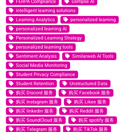
FERPA Compliance
Glimpse AI
intelligent learning solutions
Learning Analytics
personalized learning
personalized learning AI
Personalized Learning Strategy
personalized learning tools
Sentiment Analysis
Similarweb AI Tools
Social Media Monitoring
Student Privacy Compliance
Student Retention
Unstructured Data
购买 Discord 服务
购买 Facebook 服务
购买 Instagram 服务
购买 Likee 服务
购买 linkedin 服务
购买 Reddit 服务
购买 SoundCloud 服务
购买 spotify 服务
购买 Telegram 服务
购买 TikTok 服务