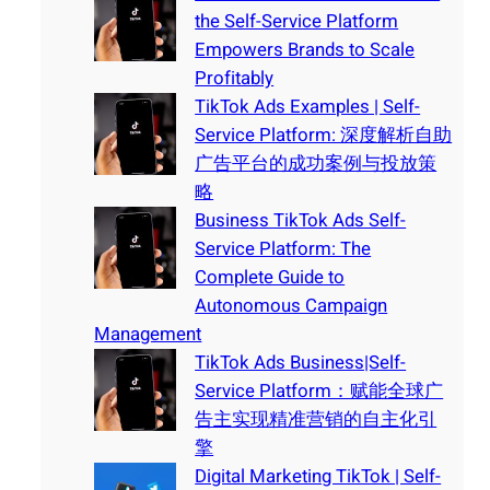
the Self-Service Platform
Empowers Brands to Scale
Profitably
TikTok Ads Examples | Self-
Service Platform: 深度解析自助
广告平台的成功案例与投放策
略
Business TikTok Ads Self-
Service Platform: The
Complete Guide to
Autonomous Campaign
Management
TikTok Ads Business|Self-
Service Platform：赋能全球广
告主实现精准营销的自主化引
擎
Digital Marketing TikTok | Self-