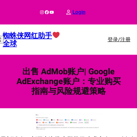
跳
至
Instagram
Facebook
YouTube
Login
内
容
蜘蛛侠网红助手
登录/注册
索
全球
出售 AdMob账户| Google
AdExchange账户：专业购买
指南与风险规避策略