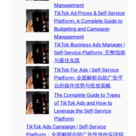
Management
TikTok Ad Prices & Self-Service
Platform: A Complete Guide to
Budgeting and Campaign
Management
TikTok Business Ads Manager |
Self-Service Platform: 完整指南
与最佳实践
TikTok For Ads | Self-Service
Platform: 全面解析自助广告平
台的操作优势与投放策略
The Complete Guide to Types
of TikTok Ads and How to
Leverage the Self-Service
Platform
TikTok Ads Campaign | Self-Service
Platform：全面解锁自助广告投放的实战指