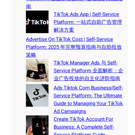
南
TikTok Ads App | Self-Service
Platform: 一站式自助广告管理
解决方案
Advertise On TikTok Cost | Self-Service
Platform: 2025 年完整预算指南与自助投放
策略
TikTok Manager Ads 与 Self-
Service Platform 全面解析：企
业广告投放的自主化进阶指南
Ads Tiktok Com Business|Self-
Service Platform: The Ultimate
Guide to Managing Your TikTok
Ad Campaigns
Create TikTok Account For
Business: A Complete Self-
Service Platform Guide