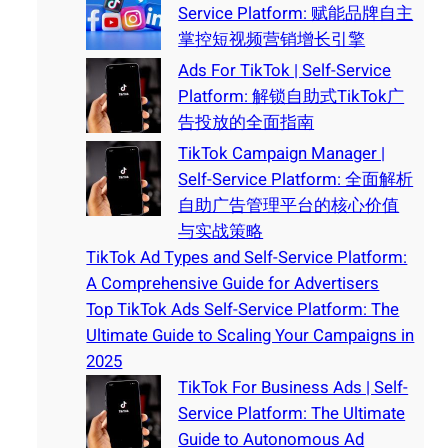
Service Platform: 赋能品牌自主
掌控短视频营销增长引擎
Ads For TikTok | Self-Service
Platform: 解锁自助式TikTok广
告投放的全面指南
TikTok Campaign Manager |
Self-Service Platform: 全面解析
自助广告管理平台的核心价值
与实战策略
TikTok Ad Types and Self-Service Platform:
A Comprehensive Guide for Advertisers
Top TikTok Ads Self-Service Platform: The
Ultimate Guide to Scaling Your Campaigns in
2025
TikTok For Business Ads | Self-
Service Platform: The Ultimate
Guide to Autonomous Ad