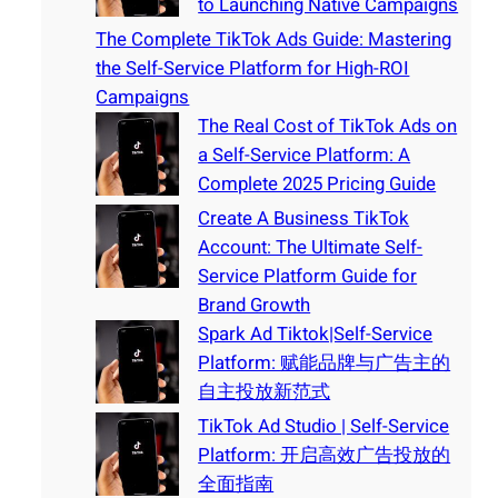
to Launching Native Campaigns
The Complete TikTok Ads Guide: Mastering
the Self-Service Platform for High-ROI
Campaigns
The Real Cost of TikTok Ads on
a Self-Service Platform: A
Complete 2025 Pricing Guide
Create A Business TikTok
Account: The Ultimate Self-
Service Platform Guide for
Brand Growth
Spark Ad Tiktok|Self-Service
Platform: 赋能品牌与广告主的
自主投放新范式
TikTok Ad Studio | Self-Service
Platform: 开启高效广告投放的
全面指南