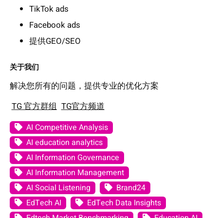
TikTok ads
Facebook ads
提供GEO/SEO
关于我们
解决您所有的问题，提供专业的优化方案
TG 官方群组
TG官方频道
AI Competitive Analysis
AI education analytics
AI Information Governance
AI Information Management
AI Social Listening
Brand24
EdTech AI
EdTech Data Insights