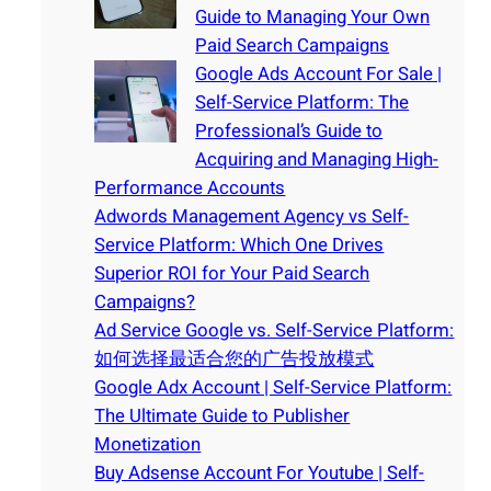
Guide to Managing Your Own
Paid Search Campaigns
Google Ads Account For Sale |
Self-Service Platform: The
Professional’s Guide to
Acquiring and Managing High-
Performance Accounts
Adwords Management Agency vs Self-
Service Platform: Which One Drives
Superior ROI for Your Paid Search
Campaigns?
Ad Service Google vs. Self-Service Platform:
如何选择最适合您的广告投放模式
Google Adx Account | Self-Service Platform:
The Ultimate Guide to Publisher
Monetization
Buy Adsense Account For Youtube | Self-