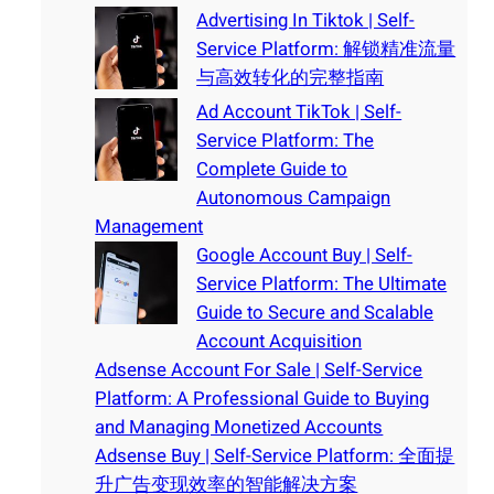
Advertising In Tiktok | Self-
Service Platform: 解锁精准流量
与高效转化的完整指南
Ad Account TikTok | Self-
Service Platform: The
Complete Guide to
Autonomous Campaign
Management
Google Account Buy | Self-
Service Platform: The Ultimate
Guide to Secure and Scalable
Account Acquisition
Adsense Account For Sale | Self-Service
Platform: A Professional Guide to Buying
and Managing Monetized Accounts
Adsense Buy | Self-Service Platform: 全面提
升广告变现效率的智能解决方案