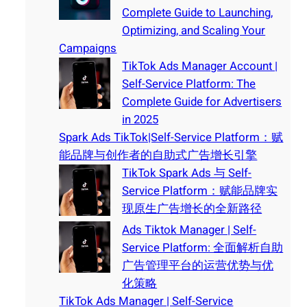
Complete Guide to Launching,
Optimizing, and Scaling Your
Campaigns
TikTok Ads Manager Account |
Self-Service Platform: The
Complete Guide for Advertisers
in 2025
Spark Ads TikTok|Self-Service Platform：赋
能品牌与创作者的自助式广告增长引擎
TikTok Spark Ads 与 Self-
Service Platform：赋能品牌实
现原生广告增长的全新路径
Ads Tiktok Manager | Self-
Service Platform: 全面解析自助
广告管理平台的运营优势与优
化策略
TikTok Ads Manager | Self-Service