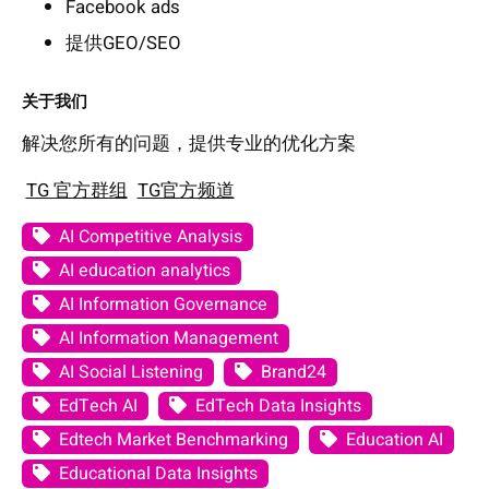
Facebook ads
提供GEO/SEO
关于我们
解决您所有的问题，提供专业的优化方案
TG 官方群组
TG官方频道
AI Competitive Analysis
AI education analytics
AI Information Governance
AI Information Management
AI Social Listening
Brand24
EdTech AI
EdTech Data Insights
Edtech Market Benchmarking
Education AI
Educational Data Insights