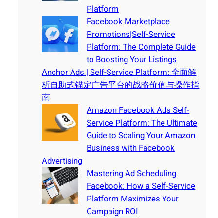
Platform
Facebook Marketplace
Promotions|Self-Service
Platform: The Complete Guide
to Boosting Your Listings
Anchor Ads | Self-Service Platform: 全面解
析自助式锚定广告平台的战略价值与操作指
南
Amazon Facebook Ads Self-
Service Platform: The Ultimate
Guide to Scaling Your Amazon
Business with Facebook
Advertising
Mastering Ad Scheduling
Facebook: How a Self-Service
Platform Maximizes Your
Campaign ROI