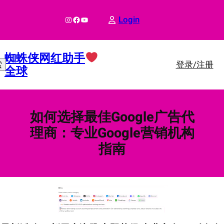
跳
至
Instagram
Facebook
YouTube
Login
内
容
蜘蛛侠网红助手
登录/注册
索
全球
如何选择最佳Google广告代
理商：专业Google营销机构
指南