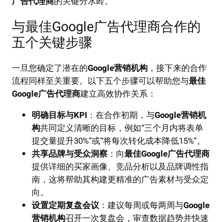
广告代理商
的关键分水岭。
与最佳Google广告代理商合作的
五个关键步骤
一旦您确定了潜在的
Google营销机构
，接下来的合作
流程同样至关重要。以下五个步骤可以帮助您与
最佳
Google广告代理商
建立高效协作关系：
明确目标与KPI
：在合作初期，与
Google营销机
构
共同定义清晰的目标，例如“三个月内将表单
提交量提升30%”或“将每次转化成本降低15%”。
共享品牌与受众洞察
：向
最佳Google广告代理商
提供详细的买家画像、竞品分析以及品牌调性指
南，这将帮助其构建更精准的广告素材与受众定
向。
设置定期复盘会议
：建议每周或每两周与
Google
营销机构
召开一次复盘会，审查数据趋势并快速