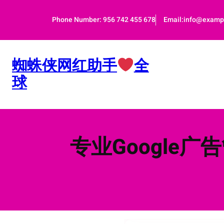
跳
至
Phone Number: 956 742 455 678
Email:info@examp
内
容
蜘蛛侠网红助手
全
球
专业Google