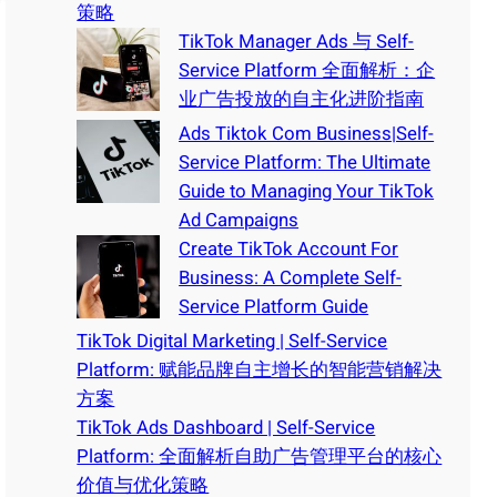
策略
TikTok Manager Ads 与 Self-
Service Platform 全面解析：企
业广告投放的自主化进阶指南
Ads Tiktok Com Business|Self-
Service Platform: The Ultimate
Guide to Managing Your TikTok
Ad Campaigns
Create TikTok Account For
Business: A Complete Self-
Service Platform Guide
TikTok Digital Marketing | Self-Service
Platform: 赋能品牌自主增长的智能营销解决
方案
TikTok Ads Dashboard | Self-Service
Platform: 全面解析自助广告管理平台的核心
价值与优化策略