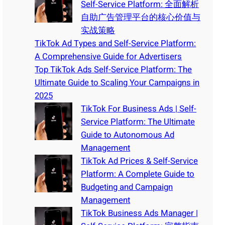
Self-Service Platform: 全面解析
自助广告管理平台的核心价值与
实战策略
TikTok Ad Types and Self-Service Platform:
A Comprehensive Guide for Advertisers
Top TikTok Ads Self-Service Platform: The
Ultimate Guide to Scaling Your Campaigns in
2025
TikTok For Business Ads | Self-
Service Platform: The Ultimate
Guide to Autonomous Ad
Management
TikTok Ad Prices & Self-Service
Platform: A Complete Guide to
Budgeting and Campaign
Management
TikTok Business Ads Manager |