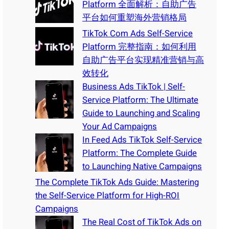
Platform 全面解析：自助广告
平台如何重塑海外营销格局
TikTok Com Ads Self-Service
Platform 完整指南：如何利用
自助广告平台实现精准营销与高
效转化
Business Ads TikTok | Self-
Service Platform: The Ultimate
Guide to Launching and Scaling
Your Ad Campaigns
In Feed Ads TikTok Self-Service
Platform: The Complete Guide
to Launching Native Campaigns
The Complete TikTok Ads Guide: Mastering
the Self-Service Platform for High-ROI
Campaigns
The Real Cost of TikTok Ads on