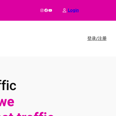
Instagram
Facebook
YouTube
Login
登录/注册
fic
we