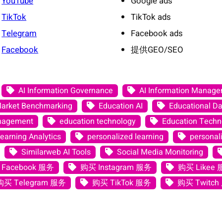
YouTube
Google ads
TikTok
TikTok ads
Telegram
Facebook ads
Facebook
提供GEO/SEO
AI Information Governance
AI Information Manag
Market Benchmarking
Education AI
Educational Da
anagement
education technology
Education Techno
earning Analytics
personalized learning
personali
Similarweb AI Tools
Social Media Monitoring
Facebook 服务
购买 Instagram 服务
购买 Likee
购买 Telegram 服务
购买 TikTok 服务
购买 Twitch