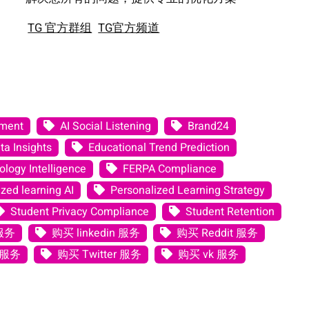
TG 官方群组
TG官方频道
ement
AI Social Listening
Brand24
ta Insights
Educational Trend Prediction
logy Intelligence
FERPA Compliance
zed learning AI
Personalized Learning Strategy
Student Privacy Compliance
Student Retention
 服务
购买 linkedin 服务
购买 Reddit 服务
 服务
购买 Twitter 服务
购买 vk 服务