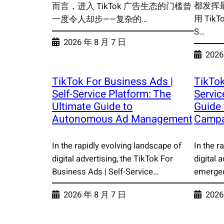
都发挥
而言，进入 TikTok 广告生态的门槛曾
用 TikTo
一度令人却步——复杂的…
S…
2026 年 8 月 7 日
2026
TikTok For Business Ads |
TikTok
Self-Service Platform: The
Servic
Ultimate Guide to
Guide 
Autonomous Ad Management
Campa
In the rapidly evolving landscape of
In the r
digital advertising, the TikTok For
digital 
Business Ads | Self-Service…
emerged
2026 年 8 月 7 日
2026