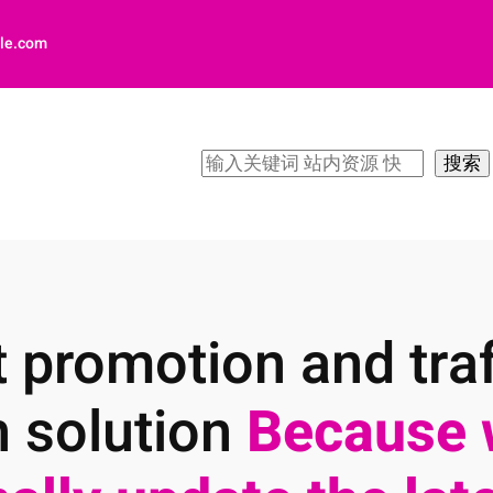
le.com
搜
搜索
索
 promotion and traf
n solution
Because 