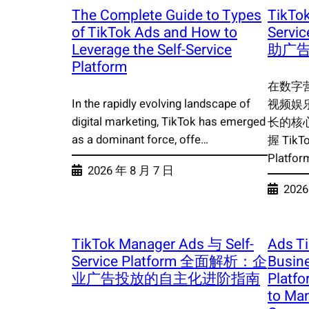
The Complete Guide to Types
TikTok
of TikTok Ads and How to
Serv
Leverage the Self-Service
助广
Platform
在数字营
In the rapidly evolving landscape of
视频娱
digital marketing, TikTok has emerged
长的核
as a dominant force, offe…
握 TikTo
Platfo
2026 年 8 月 7 日
2026
TikTok Manager Ads 与 Self-
Ads T
Service Platform 全面解析：企
Busine
业广告投放的自主化进阶指南
Platfo
to Ma