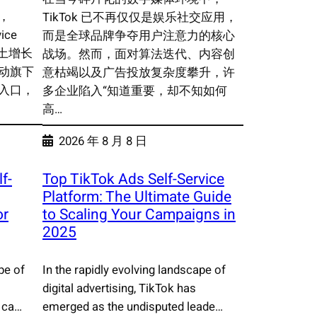
，
TikTok 已不再仅仅是娱乐社交应用，
vice
而是全球品牌争夺用户注意力的核心
本土增长
战场。然而，面对算法迭代、内容创
动旗下
意枯竭以及广告投放复杂度攀升，许
入口，
多企业陷入“知道重要，却不知如何
高…
2026 年 8 月 8 日
f-
Top TikTok Ads Self-Service
Platform: The Ultimate Guide
or
to Scaling Your Campaigns in
2025
pe of
In the rapidly evolving landscape of
digital advertising, TikTok has
 ca…
emerged as the undisputed leade…