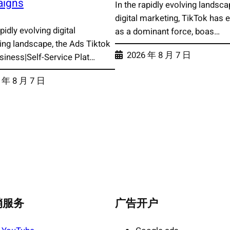
igns
In the rapidly evolving landsca
digital marketing, TikTok has
apidly evolving digital
as a dominant force, boas…
ing landscape, the Ads Tiktok
2026 年 8 月 7 日
iness|Self-Service Plat…
 年 8 月 7 日
销服务
广告开户