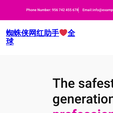
跳
至
Phone Number: 956 742 455 678
Email:info@examp
内
容
蜘蛛侠网红助手
全
球
The safest
generatio