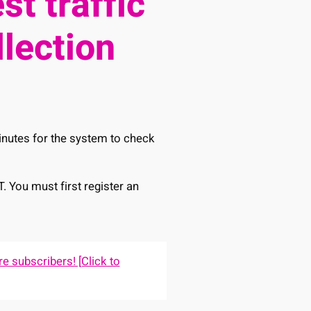
st traffic
llection
minutes for the system to check
T. You must first register an
e subscribers! [Click to